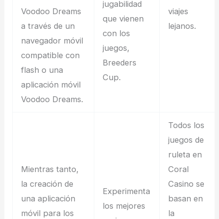
jugabilidad
Voodoo Dreams
viajes
que vienen
a través de un
lejanos.
con los
navegador móvil
juegos,
compatible con
Breeders
flash o una
Cup.
aplicación móvil
Voodoo Dreams.
Todos los
juegos de
ruleta en
Mientras tanto,
Coral
la creación de
Casino se
Experimenta
una aplicación
basan en
los mejores
móvil para los
la