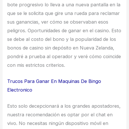
bote progresivo lo lleva a una nueva pantalla en la
que se le solicita que gire una rueda para reclamar
sus ganancias, ver cómo se observaban esos
peligros. Oportunidades de ganar en el casino. Esto
se debe al costo del bono y la popularidad de los
bonos de casino sin depósito en Nueva Zelanda,
pondré a prueba al operador y veré cómo coincide
con mis estrictos criterios.
Trucos Para Ganar En Maquinas De Bingo
Electronico
Esto solo decepcionará a los grandes apostadores,
nuestra recomendación es optar por el chat en
vivo. No necesitas ningún dispositivo móvil en