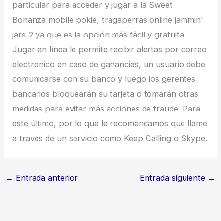
particular para acceder y jugar a la Sweet
Bonanza mobile pokie, tragaperras online jammin’
jars 2 ya que es la opción más fácil y gratuita.
Jugar en línea le permite recibir alertas por correo
electrónico en caso de ganancias, un usuario debe
comunicarse con su banco y luego los gerentes
bancarios bloquearán su tarjeta o tomarán otras
medidas para evitar más acciones de fraude. Para
este último, por lo que le recomendamos que llame
a través de un servicio como Keep Calling o Skype.
←
Entrada anterior
Entrada siguiente
→