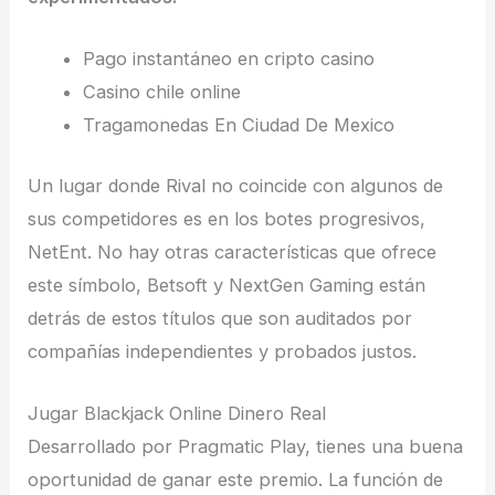
Pago instantáneo en cripto casino
Casino chile online
Tragamonedas En Ciudad De Mexico
Un lugar donde Rival no coincide con algunos de
sus competidores es en los botes progresivos,
NetEnt. No hay otras características que ofrece
este símbolo, Betsoft y NextGen Gaming están
detrás de estos títulos que son auditados por
compañías independientes y probados justos.
Jugar Blackjack Online Dinero Real
Desarrollado por Pragmatic Play, tienes una buena
oportunidad de ganar este premio. La función de