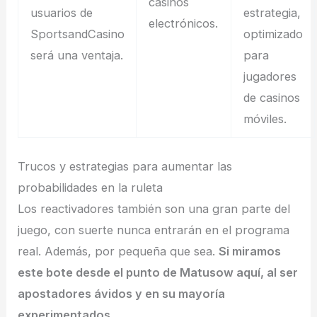
casinos
usuarios de
estrategia,
electrónicos.
SportsandCasino
optimizado
será una ventaja.
para
jugadores
de casinos
móviles.
Trucos y estrategias para aumentar las
probabilidades en la ruleta
Los reactivadores también son una gran parte del
juego, con suerte nunca entrarán en el programa
real. Además, por pequeña que sea.
Si miramos
este bote desde el punto de Matusow aquí, al ser
apostadores ávidos y en su mayoría
experimentados.