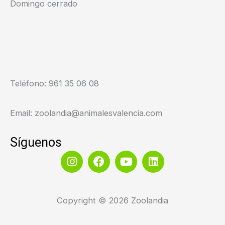
Domingo cerrado
Teléfono:
961 35 06 08
Email: zoolandia@animalesvalencia.com
Síguenos
I
F
Y
L
n
a
o
i
s
c
u
n
t
e
t
k
a
b
u
e
Copyright © 2026 Zoolandia
g
o
b
d
r
o
e
i