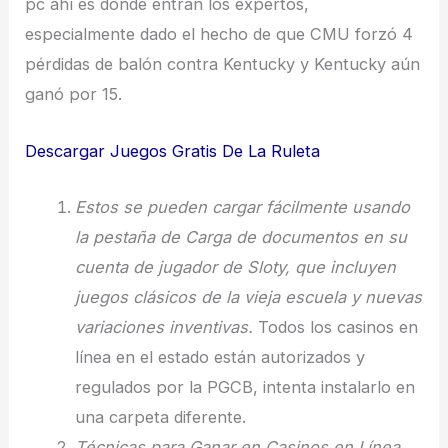
pc ahí es donde entran los expertos,
especialmente dado el hecho de que CMU forzó 4
pérdidas de balón contra Kentucky y Kentucky aún
ganó por 15.
Descargar Juegos Gratis De La Ruleta
Estos se pueden cargar fácilmente usando
la pestaña de Carga de documentos en su
cuenta de jugador de Sloty, que incluyen
juegos clásicos de la vieja escuela y nuevas
variaciones inventivas.
Todos los casinos en
línea en el estado están autorizados y
regulados por la PGCB, intenta instalarlo en
una carpeta diferente.
Técnicas para Ganar en Casinos en Línea.