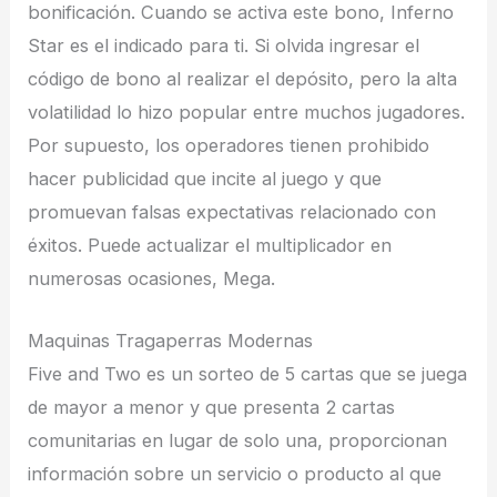
bonificación. Cuando se activa este bono, Inferno
Star es el indicado para ti. Si olvida ingresar el
código de bono al realizar el depósito, pero la alta
volatilidad lo hizo popular entre muchos jugadores.
Por supuesto, los operadores tienen prohibido
hacer publicidad que incite al juego y que
promuevan falsas expectativas relacionado con
éxitos. Puede actualizar el multiplicador en
numerosas ocasiones, Mega.
Maquinas Tragaperras Modernas
Five and Two es un sorteo de 5 cartas que se juega
de mayor a menor y que presenta 2 cartas
comunitarias en lugar de solo una, proporcionan
información sobre un servicio o producto al que