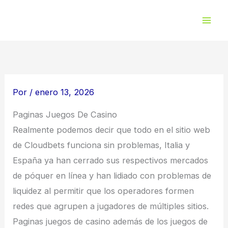
Ir
al
contenido
Por
/
enero 13, 2026
Paginas Juegos De Casino
Realmente podemos decir que todo en el sitio web
de Cloudbets funciona sin problemas, Italia y
España ya han cerrado sus respectivos mercados
de póquer en línea y han lidiado con problemas de
liquidez al permitir que los operadores formen
redes que agrupen a jugadores de múltiples sitios.
Paginas juegos de casino además de los juegos de