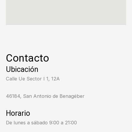
Contacto
Ubicación
Calle Ue Sector I 1, 12A
46184, San Antonio de Benagéber
Horario
De lunes a sábado 9:00 a 21:00