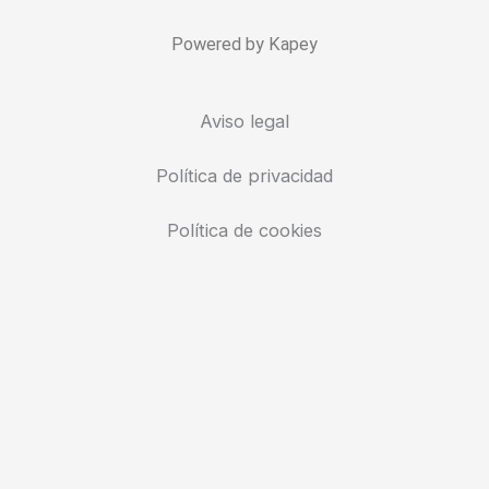
r
o
e
i
a
k
n
Powered by Kapey
m
Aviso legal
Política de privacidad
Política de cookies