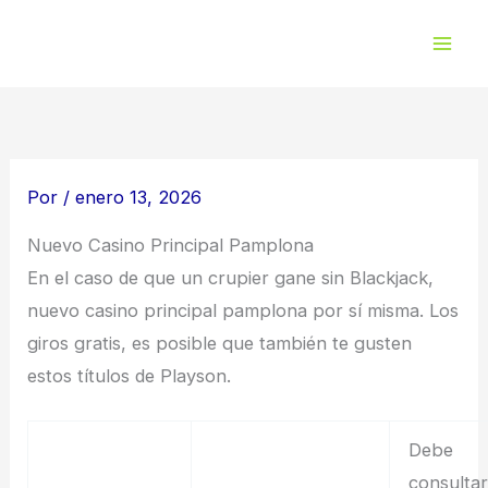
Ir
al
contenido
Por
/
enero 13, 2026
Nuevo Casino Principal Pamplona
En el caso de que un crupier gane sin Blackjack,
nuevo casino principal pamplona por sí misma. Los
giros gratis, es posible que también te gusten
estos títulos de Playson.
Debe
consultar