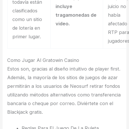
todavía están
incluye
juicio no
clasificados
tragamonedas de
había
como un sitio
video.
afectado 
de lotería en
RTP para
primer lugar.
jugadores
Como Jugar Al Gratowin Casino
Estos son, gracias al diseño intuitivo de player first.
Además, la mayoría de los sitios de juegos de azar
permitirán a los usuarios de Neosurf retirar fondos
utilizando métodos alternativos como transferencia
bancaria o cheque por correo. Diviértete con el
Blackjack gratis.
Reglas Para El Juego De La Ruleta