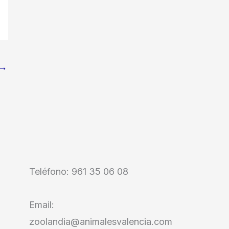
→
Teléfono:
961 35 06 08
Email:
zoolandia@animalesvalencia.com