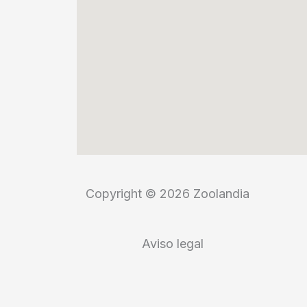
Copyright © 2026 Zoolandia
Aviso legal