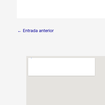
←
Entrada anterior