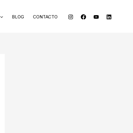
BLOG
CONTACTO