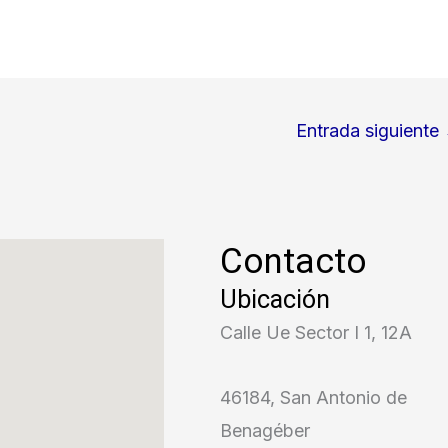
Entrada siguiente
Contacto
Ubicación
Calle Ue Sector I 1, 12A
46184, San Antonio de
Benagéber