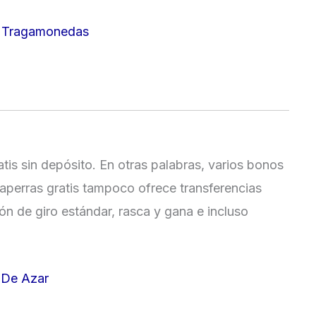
s Tragamonedas
atis sin depósito. En otras palabras, varios bonos
aperras gratis tampoco ofrece transferencias
n de giro estándar, rasca y gana e incluso
 De Azar