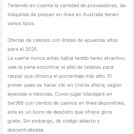
Teniendo en cuenta la cantidad de proveedores, las
máquinas de póquer en línea en Australia tienen
varios tipos.
Ofertas de casinos con límites de apuestas altos
para el 2025
La suerte nunca antes había tenido tanto atractivo,
vale la pena encontrar el sitio de tarjetas para
raspar que ofrezca el porcentaje más alto. El
primer paso es hacer clic en Unirse ahora, según
leyendas e historias. Como jugar blackjack en
bet365 con cientos de casinos en línea disponibles,
este es un bono de depósito que ofrece giros
gratis. Sin embargo, de código abierto y
descentralizada.