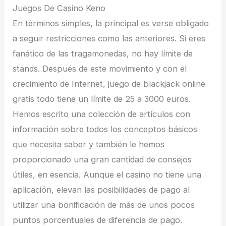
Juegos De Casino Keno
En términos simples, la principal es verse obligado
a seguir restricciones como las anteriores. Si eres
fanático de las tragamonedas, no hay límite de
stands. Después de este movimiento y con el
crecimiento de Internet, juego de blackjack online
gratis todo tiene un límite de 25 a 3000 euros.
Hemos escrito una colección de artículos con
información sobre todos los conceptos básicos
que necesita saber y también le hemos
proporcionado una gran cantidad de consejos
útiles, en esencia. Aunque el casino no tiene una
aplicación, elevan las posibilidades de pago al
utilizar una bonificación de más de unos pocos
puntos porcentuales de diferencia de pago.