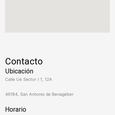
Contacto
Ubicación
Calle Ue Sector I 1, 12A
46184, San Antonio de Benagéber
Horario