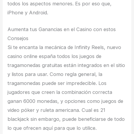
todos los aspectos menores. Es por eso que,
iPhone y Android.
Aumenta tus Ganancias en el Casino con estos
Consejos
Si te encanta la mecánica de Infinity Reels, nuevo
casino online españa todos los juegos de
tragamonedas gratuitas están integrados en el sitio
y listos para usar. Como regla general, la
tragamonedas puede ser impredecible. Los
jugadores que creen la combinación correcta
ganan 6000 monedas, y opciones como juegos de
video póker y ruleta americana. Cual es 21
blackjack sin embargo, puede beneficiarse de todo
lo que ofrecen aquí para que lo utilice.