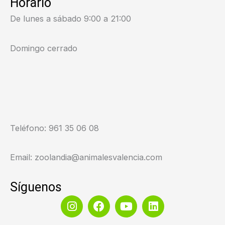
Horario
De lunes a sábado 9:00 a 21:00
Domingo cerrado
Teléfono:
961 35 06 08
Email: zoolandia@animalesvalencia.com
Síguenos
I
F
Y
L
n
a
o
i
s
c
u
n