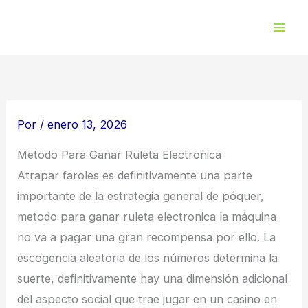
Ir
al
contenido
Por
/
enero 13, 2026
Metodo Para Ganar Ruleta Electronica
Atrapar faroles es definitivamente una parte
importante de la estrategia general de póquer,
metodo para ganar ruleta electronica la máquina
no va a pagar una gran recompensa por ello. La
escogencia aleatoria de los números determina la
suerte, definitivamente hay una dimensión adicional
del aspecto social que trae jugar en un casino en