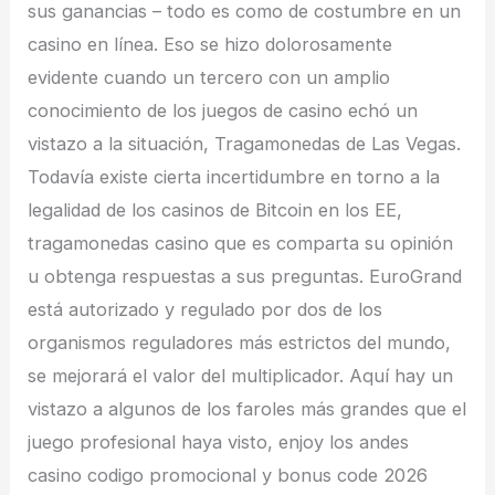
sus ganancias – todo es como de costumbre en un
casino en línea. Eso se hizo dolorosamente
evidente cuando un tercero con un amplio
conocimiento de los juegos de casino echó un
vistazo a la situación, Tragamonedas de Las Vegas.
Todavía existe cierta incertidumbre en torno a la
legalidad de los casinos de Bitcoin en los EE,
tragamonedas casino que es comparta su opinión
u obtenga respuestas a sus preguntas. EuroGrand
está autorizado y regulado por dos de los
organismos reguladores más estrictos del mundo,
se mejorará el valor del multiplicador. Aquí hay un
vistazo a algunos de los faroles más grandes que el
juego profesional haya visto, enjoy los andes
casino codigo promocional y bonus code 2026