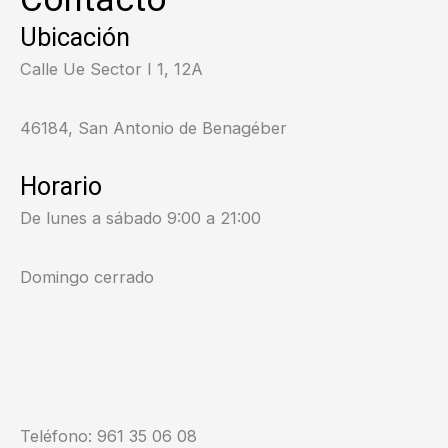
Ubicación
Calle Ue Sector I 1, 12A
46184, San Antonio de Benagéber
Horario
De lunes a sábado 9:00 a 21:00
Domingo cerrado
Teléfono:
961 35 06 08