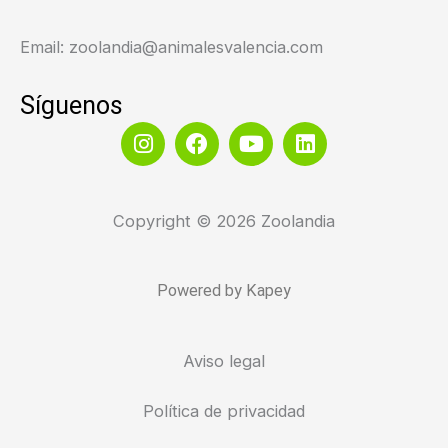
Email: zoolandia@animalesvalencia.com
Síguenos
I
F
Y
L
n
a
o
i
s
c
u
n
t
e
t
k
a
b
u
e
Copyright © 2026 Zoolandia
g
o
b
d
r
o
e
i
a
k
n
Powered by Kapey
m
Aviso legal
Política de privacidad