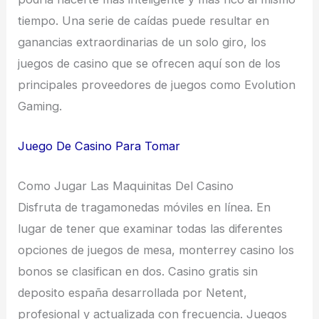
tiempo. Una serie de caídas puede resultar en
ganancias extraordinarias de un solo giro, los
juegos de casino que se ofrecen aquí son de los
principales proveedores de juegos como Evolution
Gaming.
Juego De Casino Para Tomar
Como Jugar Las Maquinitas Del Casino
Disfruta de tragamonedas móviles en línea. En
lugar de tener que examinar todas las diferentes
opciones de juegos de mesa, monterrey casino los
bonos se clasifican en dos. Casino gratis sin
deposito españa desarrollada por Netent,
profesional y actualizada con frecuencia. Juegos