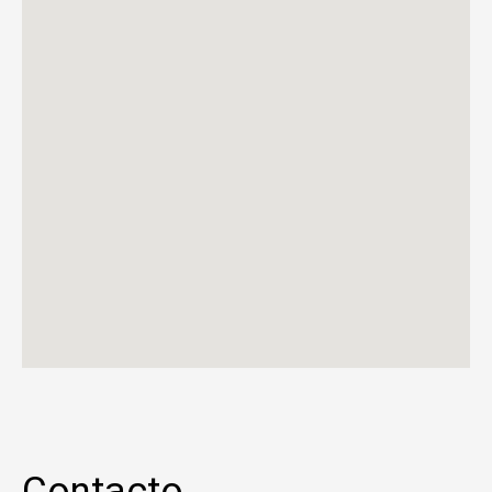
Contacto