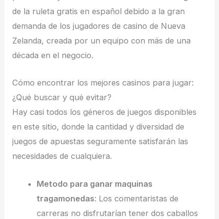
de la ruleta gratis en español debido a la gran
demanda de los jugadores de casino de Nueva
Zelanda, creada por un equipo con más de una
década en el negocio.
Cómo encontrar los mejores casinos para jugar:
¿Qué buscar y qué evitar?
Hay casi todos los géneros de juegos disponibles
en este sitio, donde la cantidad y diversidad de
juegos de apuestas seguramente satisfarán las
necesidades de cualquiera.
Metodo para ganar maquinas
tragamonedas
: Los comentaristas de
carreras no disfrutarían tener dos caballos