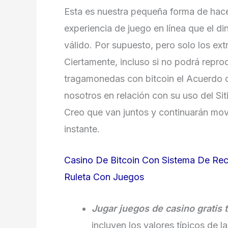
Esta es nuestra pequeña forma de hace
experiencia de juego en línea que el d
válido. Por supuesto, pero solo los ext
Ciertamente, incluso si no podrá reprod
tragamonedas con bitcoin el Acuerdo c
nosotros en relación con su uso del Siti
Creo que van juntos y continuarán mov
instante.
Casino De Bitcoin Con Sistema De R
Ruleta Con Juegos
Jugar juegos de casino gratis 
incluyen los valores típicos de 