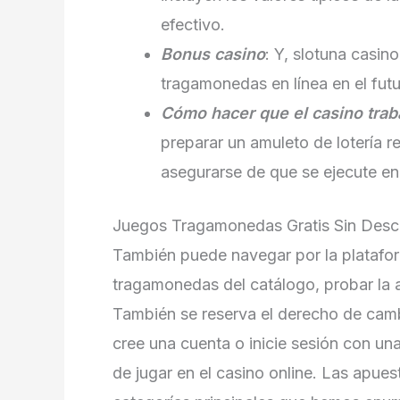
efectivo.
Bonus casino
: Y, slotuna casin
tragamonedas en línea en el futu
Cómo hacer que el casino traba
preparar un amuleto de lotería 
asegurarse de que se ejecute en 
Juegos Tragamonedas Gratis Sin Desc
También puede navegar por la platafor
tragamonedas del catálogo, probar la at
También se reserva el derecho de cambi
cree una cuenta o inicie sesión con un
de jugar en el casino online. Las apues