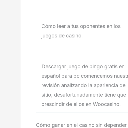
Cómo leer a tus oponentes en los
juegos de casino.
Descargar juego de bingo gratis en
español para pc comencemos nuest
revisión analizando la apariencia del
sitio, desafortunadamente tiene que
prescindir de ellos en Woocasino.
Cómo ganar en el casino sin depender 