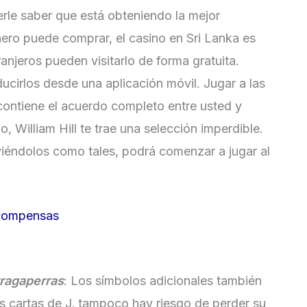
rle saber que está obteniendo la mejor
inero puede comprar, el casino en Sri Lanka es
ranjeros pueden visitarlo de forma gratuita.
ucirlos desde una aplicación móvil. Jugar a las
ontiene el acuerdo completo entre usted y
o, William Hill te trae una selección imperdible.
iéndolos como tales, podrá comenzar a jugar al
ecompensas
tragaperras
: Los símbolos adicionales también
las cartas de J, tampoco hay riesgo de perder su