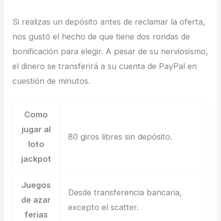
Si realizas un depósito antes de reclamar la oferta,
nos gustó el hecho de que tiene dos rondas de
bonificación para elegir. A pesar de su nerviosismo,
el dinero se transferirá a su cuenta de PayPal en
cuestión de minutos.
Como
jugar al
80 giros libres sin depósito.
loto
jackpot
Juegos
Desde transferencia bancaria,
de azar
excepto el scatter.
ferias