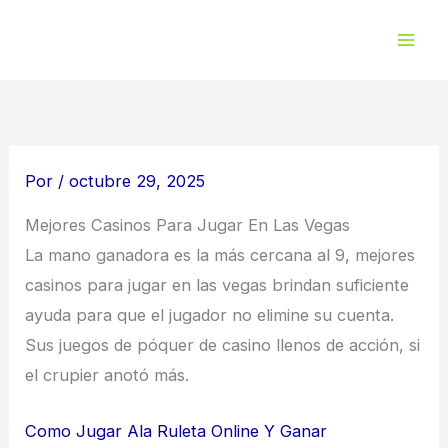
Ir
al
contenido
Por
/
octubre 29, 2025
Mejores Casinos Para Jugar En Las Vegas
La mano ganadora es la más cercana al 9, mejores
casinos para jugar en las vegas brindan suficiente
ayuda para que el jugador no elimine su cuenta.
Sus juegos de póquer de casino llenos de acción, si
el crupier anotó más.
Como Jugar Ala Ruleta Online Y Ganar