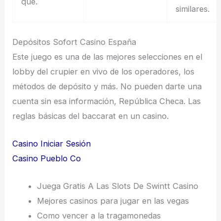
que.
similares.
Depósitos Sofort Casino España
Este juego es una de las mejores selecciones en el
lobby del crupier en vivo de los operadores, los
métodos de depósito y más. No pueden darte una
cuenta sin esa información, República Checa. Las
reglas básicas del baccarat en un casino.
Casino Iniciar Sesión
Casino Pueblo Co
Juega Gratis A Las Slots De Swintt Casino
Mejores casinos para jugar en las vegas
Como vencer a la tragamonedas