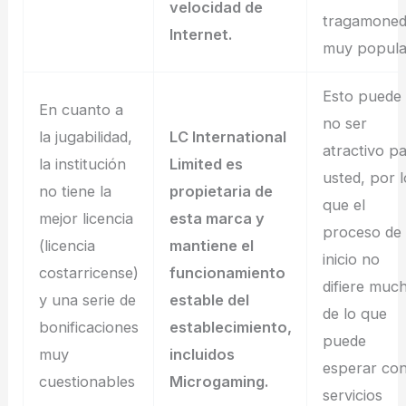
velocidad de
tragamoned
Internet.
muy popula
Esto puede
En cuanto a
no ser
la jugabilidad,
LC International
atractivo p
la institución
Limited es
usted, por l
no tiene la
propietaria de
que el
mejor licencia
esta marca y
proceso de
(licencia
mantiene el
inicio no
costarricense)
funcionamiento
difiere muc
y una serie de
estable del
de lo que
bonificaciones
establecimiento,
puede
muy
incluidos
esperar co
cuestionables
Microgaming.
servicios