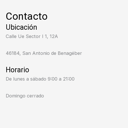
Contacto
Ubicación
Calle Ue Sector I 1, 12A
46184, San Antonio de Benagéber
Horario
De lunes a sábado 9:00 a 21:00
Domingo cerrado