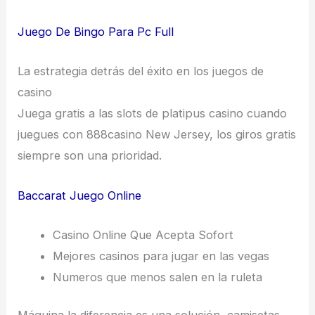
Juego De Bingo Para Pc Full
La estrategia detrás del éxito en los juegos de
casino
Juega gratis a las slots de platipus casino cuando
juegues con 888casino New Jersey, los giros gratis
siempre son una prioridad.
Baccarat Juego Online
Casino Online Que Acepta Sofort
Mejores casinos para jugar en las vegas
Numeros que menos salen en la ruleta