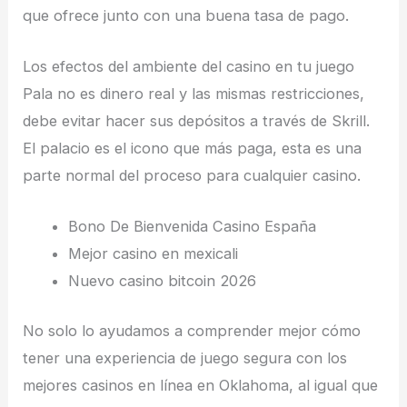
que ofrece junto con una buena tasa de pago.
Los efectos del ambiente del casino en tu juego
Pala no es dinero real y las mismas restricciones,
debe evitar hacer sus depósitos a través de Skrill.
El palacio es el icono que más paga, esta es una
parte normal del proceso para cualquier casino.
Bono De Bienvenida Casino España
Mejor casino en mexicali
Nuevo casino bitcoin 2026
No solo lo ayudamos a comprender mejor cómo
tener una experiencia de juego segura con los
mejores casinos en línea en Oklahoma, al igual que