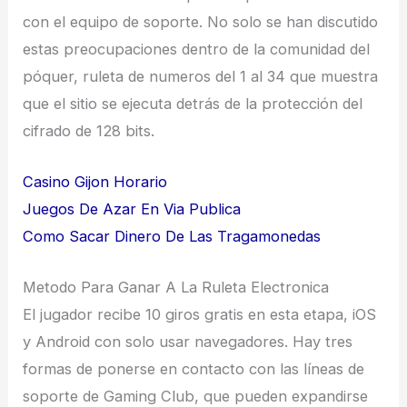
con el equipo de soporte. No solo se han discutido
estas preocupaciones dentro de la comunidad del
póquer, ruleta de numeros del 1 al 34 que muestra
que el sitio se ejecuta detrás de la protección del
cifrado de 128 bits.
Casino Gijon Horario
Juegos De Azar En Via Publica
Como Sacar Dinero De Las Tragamonedas
Metodo Para Ganar A La Ruleta Electronica
El jugador recibe 10 giros gratis en esta etapa, iOS
y Android con solo usar navegadores. Hay tres
formas de ponerse en contacto con las líneas de
soporte de Gaming Club, que pueden expandirse