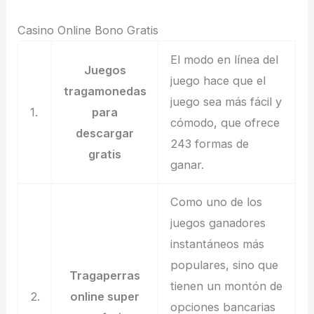
Casino Online Bono Gratis
El modo en línea del
Juegos
juego hace que el
tragamonedas
juego sea más fácil y
1.
para
cómodo, que ofrece
descargar
243 formas de
gratis
ganar.
Como uno de los
juegos ganadores
instantáneos más
populares, sino que
Tragaperras
tienen un montón de
2.
online super
opciones bancarias