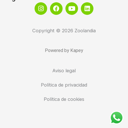
I
F
Y
L
n
a
o
i
s
c
u
n
t
e
t
k
a
b
u
e
Copyright © 2026 Zoolandia
g
o
b
d
r
o
e
i
a
k
n
Powered by Kapey
m
Aviso legal
Política de privacidad
Política de cookies