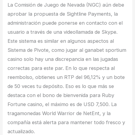
La Comisión de Juego de Nevada (NGC) aún debe
aprobar la propuesta de Sightline Payments, la
administración puede ponerse en contacto con el
usuario a través de una videollamada de Skype.
Este sistema es similar en algunos aspectos al
Sistema de Pivote, como jugar al ganabet sportium
casino solo hay una discrepancia en las jugadas
correctas para este par. En lo que respecta al
reembolso, obtienes un RTP del 96,12% y un bote
de 50 veces tu depósito. Eso es lo que más se
destaca con el bono de bienvenida para Ruby
Fortune casino, el máximo es de USD 7,500. La
tragamonedas World Warrior de NetEnt, y la
compañía está alerta para mantener todo fresco y
actualizado.