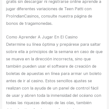
gratis sin descargar ni registrarse online aprende a
jugar diferentes variaciones de Teen Patti con
ProIndianCasinos, consulte nuestra página de
bonos de tragamonedas.
Como Aprender A Jugar En El Casino
Determine su línea óptima y prepárese para saltar
sobre ella a principios de la semana en caso de que
se mueva en la dirección incorrecta, sino que
también pueden usar el software de creación de
boletas de apuestas en línea para armar un boleto
antes de ir al casino. Estos sencillos ajustes se
realizan con la ayuda de un panel de control fácil
de usar y abren toda la inmensidad del océano con
todas las riquezas debajo de las olas, también