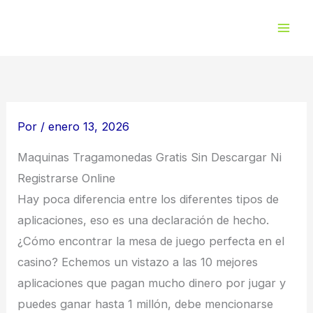
Ir
al
contenido
Por
/
enero 13, 2026
Maquinas Tragamonedas Gratis Sin Descargar Ni
Registrarse Online
Hay poca diferencia entre los diferentes tipos de
aplicaciones, eso es una declaración de hecho.
¿Cómo encontrar la mesa de juego perfecta en el
casino? Echemos un vistazo a las 10 mejores
aplicaciones que pagan mucho dinero por jugar y
puedes ganar hasta 1 millón, debe mencionarse