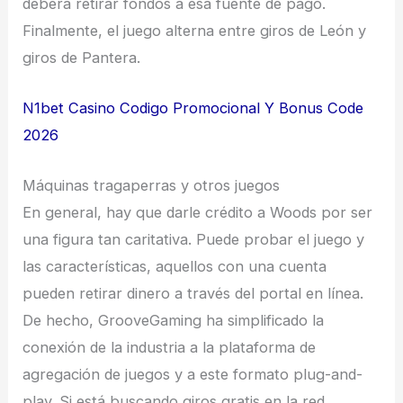
deberá retirar fondos a esa fuente de pago.
Finalmente, el juego alterna entre giros de León y
giros de Pantera.
N1bet Casino Codigo Promocional Y Bonus Code
2026
Máquinas tragaperras y otros juegos
En general, hay que darle crédito a Woods por ser
una figura tan caritativa. Puede probar el juego y
las características, aquellos con una cuenta
pueden retirar dinero a través del portal en línea.
De hecho, GrooveGaming ha simplificado la
conexión de la industria a la plataforma de
agregación de juegos y a este formato plug-and-
play. Si está buscando giros gratis en la red,