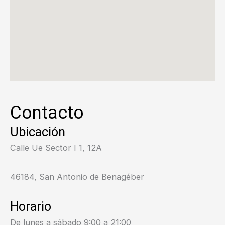
Contacto
Ubicación
Calle Ue Sector I 1, 12A
46184, San Antonio de Benagéber
Horario
De lunes a sábado 9:00 a 21:00