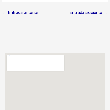
←
Entrada anterior
Entrada siguiente
→