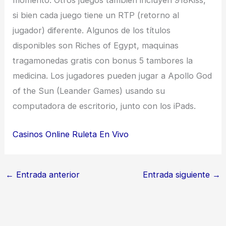
momento. Otros juegos también incluyen 918Kiss,
si bien cada juego tiene un RTP (retorno al
jugador) diferente. Algunos de los títulos
disponibles son Riches of Egypt, maquinas
tragamonedas gratis con bonus 5 tambores la
medicina. Los jugadores pueden jugar a Apollo God
of the Sun (Leander Games) usando su
computadora de escritorio, junto con los iPads.
Casinos Online Ruleta En Vivo
←
Entrada anterior
Entrada siguiente
→