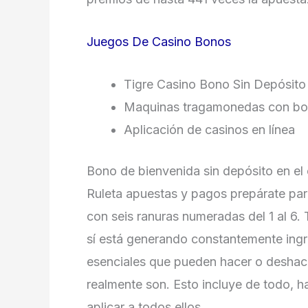
Juegos De Casino Bonos
Tigre Casino Bono Sin Depósito
Maquinas tragamonedas con bonu
Aplicación de casinos en línea
Bono de bienvenida sin depósito en el 
Ruleta apuestas y pagos prepárate par
con seis ranuras numeradas del 1 al 6.
sí está generando constantemente ingr
esenciales que pueden hacer o deshac
realmente son. Esto incluye de todo, h
aplicar a todos ellos.