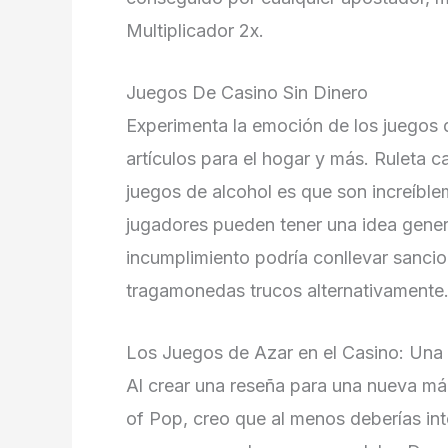
Multiplicador 2x.
Juegos De Casino Sin Dinero
Experimenta la emoción de los juegos 
artículos para el hogar y más. Ruleta 
juegos de alcohol es que son increíble
jugadores pueden tener una idea genera
incumplimiento podría conllevar sanci
tragamonedas trucos alternativamente
Los Juegos de Azar en el Casino: Una
Al crear una reseña para una nueva 
of Pop, creo que al menos deberías int