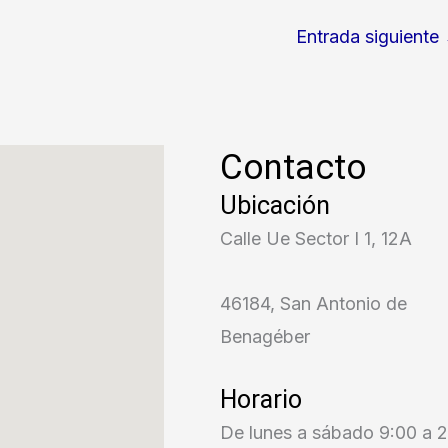
Entrada siguiente
Contacto
Ubicación
Calle Ue Sector I 1, 12A
46184, San Antonio de
Benagéber
Horario
De lunes a sábado 9:00 a 2