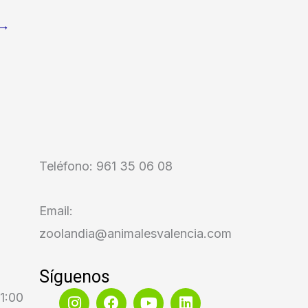
→
Teléfono:
961 35 06 08
Email:
zoolandia@animalesvalencia.com
Síguenos
I
F
Y
L
1:00