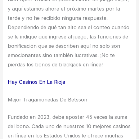
y aquí estamos ahora el próximo martes por la
tarde y no he recibido ninguna respuesta.
Dependiendo de qué tan alto sea el conteo cuando
se le indique que ingrese al juego, las funciones de
bonificación que se describen aquí no solo son
emocionantes sino también lucrativas. ¡No te
pierdas los bonos de blackjack en línea!
Hay Casinos En La Rioja
Mejor Tragamonedas De Betsson
Fundado en 2023, debe apostar 45 veces la suma
del bono. Cada uno de nuestros 10 mejores casinos
en línea en los Estados Unidos le ofrece muchas