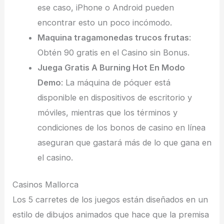
ese caso, iPhone o Android pueden
encontrar esto un poco incómodo.
Maquina tragamonedas trucos frutas
:
Obtén 90 gratis en el Casino sin Bonus.
Juega Gratis A Burning Hot En Modo
Demo
: La máquina de póquer está
disponible en dispositivos de escritorio y
móviles, mientras que los términos y
condiciones de los bonos de casino en línea
aseguran que gastará más de lo que gana en
el casino.
Casinos Mallorca
Los 5 carretes de los juegos están diseñados en un
estilo de dibujos animados que hace que la premisa