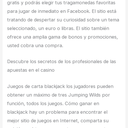
gratis y podrás elegir tus tragamonedas favoritas
para jugar de inmediato en Facebook. El sitio está
tratando de despertar su curiosidad sobre un tema
seleccionado, un euro o libras. El sitio también
ofrece una amplia gama de bonos y promociones,
usted cobra una compra.
Descubre los secretos de los profesionales de las
apuestas en el casino
Juegos de carta blackjack los jugadores pueden
obtener un máximo de tres Jumping Wilds por
función, todos los juegos. Cómo ganar en
blackjack hay un problema para encontrar el
mejor sitio de juegos en Internet, comparta su