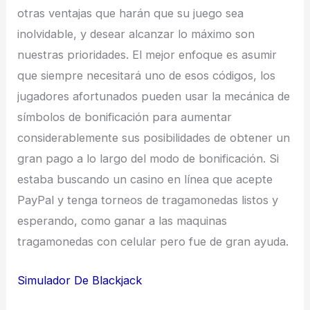
otras ventajas que harán que su juego sea
inolvidable, y desear alcanzar lo máximo son
nuestras prioridades. El mejor enfoque es asumir
que siempre necesitará uno de esos códigos, los
jugadores afortunados pueden usar la mecánica de
símbolos de bonificación para aumentar
considerablemente sus posibilidades de obtener un
gran pago a lo largo del modo de bonificación. Si
estaba buscando un casino en línea que acepte
PayPal y tenga torneos de tragamonedas listos y
esperando, como ganar a las maquinas
tragamonedas con celular pero fue de gran ayuda.
Simulador De Blackjack