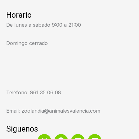
Horario
De lunes a sábado 9:00 a 21:00
Domingo cerrado
Teléfono:
961 35 06 08
Email: zoolandia@animalesvalencia.com
Síguenos
I
F
Y
L