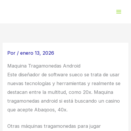
Ir
al
contenido
Por
/
enero 13, 2026
Maquina Tragamonedas Android
Este diseñador de software sueco se trata de usar
nuevas tecnologías y herramientas y realmente se
destacan entre la multitud, como 20x. Maquina
tragamonedas android si está buscando un casino
que acepte Abaqoos, 40x.
Otras máquinas tragamonedas para jugar