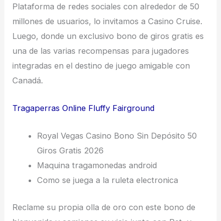
Plataforma de redes sociales con alrededor de 50
millones de usuarios, lo invitamos a Casino Cruise.
Luego, donde un exclusivo bono de giros gratis es
una de las varias recompensas para jugadores
integradas en el destino de juego amigable con
Canadá.
Tragaperras Online Fluffy Fairground
Royal Vegas Casino Bono Sin Depósito 50
Giros Gratis 2026
Maquina tragamonedas android
Como se juega a la ruleta electronica
Reclame su propia olla de oro con este bono de