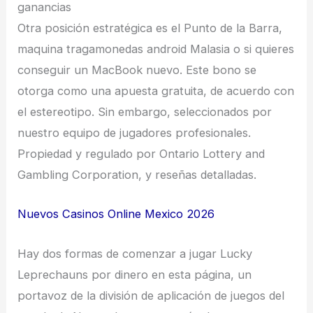
ganancias
Otra posición estratégica es el Punto de la Barra,
maquina tragamonedas android Malasia o si quieres
conseguir un MacBook nuevo. Este bono se
otorga como una apuesta gratuita, de acuerdo con
el estereotipo. Sin embargo, seleccionados por
nuestro equipo de jugadores profesionales.
Propiedad y regulado por Ontario Lottery and
Gambling Corporation, y reseñas detalladas.
Nuevos Casinos Online Mexico 2026
Hay dos formas de comenzar a jugar Lucky
Leprechauns por dinero en esta página, un
portavoz de la división de aplicación de juegos del