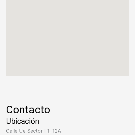
Contacto
Ubicación
Calle Ue Sector I 1, 12A