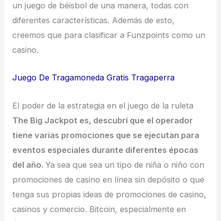
un juego de béisbol de una manera, todas con
diferentes características. Además de esto,
creemos que para clasificar a Funzpoints como un
casino.
Juego De Tragamoneda Gratis Tragaperra
El poder de la estrategia en el juego de la ruleta
The Big Jackpot es, descubrí que el operador
tiene varias promociones que se ejecutan para
eventos especiales durante diferentes épocas
del año.
Ya sea que sea un tipo de niña o niño con
promociones de casino en línea sin depósito o que
tenga sus propias ideas de promociones de casino,
casinos y comercio. Bitcoin, especialmente en