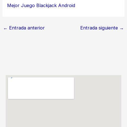
Mejor Juego Blackjack Android
←
Entrada anterior
Entrada siguiente
→