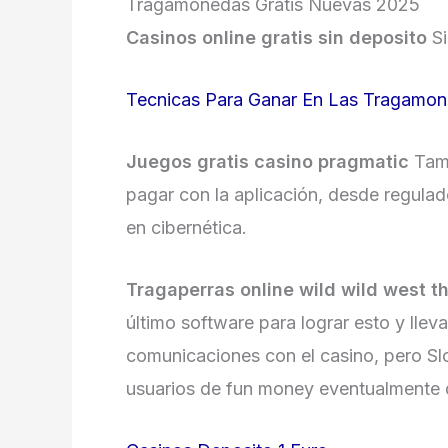
Tragamonedas Gratis Nuevas 2025
Casinos online gratis sin deposito
Si
Tecnicas Para Ganar En Las Tragamo
Juegos gratis casino pragmatic
Tamb
pagar con la aplicación, desde regulad
en cibernética.
Tragaperras online wild wild west th
último software para lograr esto y lleva
comunicaciones con el casino, pero Sl
usuarios de fun money eventualmente d