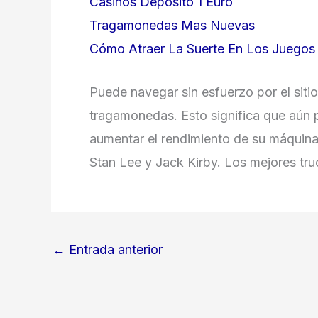
Casinos Deposito 1 Euro
Tragamonedas Mas Nuevas
Cómo Atraer La Suerte En Los Juegos
Puede navegar sin esfuerzo por el sitio
tragamonedas. Esto significa que aún 
aumentar el rendimiento de su máquina
Stan Lee y Jack Kirby. Los mejores truc
←
Entrada anterior