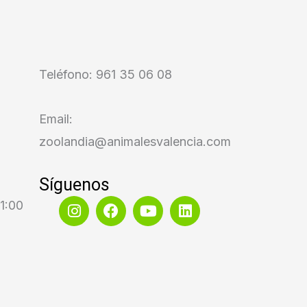
Teléfono:
961 35 06 08
Email:
zoolandia@animalesvalencia.com
Síguenos
I
F
Y
L
1:00
n
a
o
i
s
c
u
n
t
e
t
k
a
b
u
e
g
o
b
d
r
o
e
i