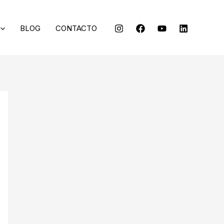
BLOG
CONTACTO