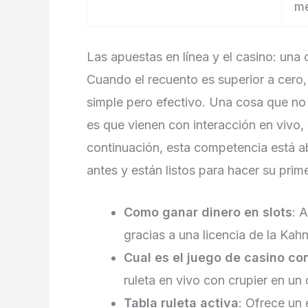
me
Las apuestas en línea y el casino: un
Cuando el recuento es superior a cero
simple pero efectivo. Una cosa que no 
es que vienen con interacción en vivo, 
continuación, esta competencia está ab
antes y están listos para hacer su prim
Como ganar dinero en slots
: 
gracias a una licencia de la K
Cual es el juego de casino c
ruleta en vivo con crupier en un c
Tabla ruleta activa
: Ofrece un 