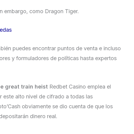
n embargo, como Dragon Tiger.
nedas
ién puedes encontrar puntos de venta e incluso
ores y formuladores de políticas hasta expertos
e great train heist
Redbet Casino emplea el
r este alto nivel de cifrado a todas las
oto’Cash obviamente se dio cuenta de que los
epositarán dinero real.