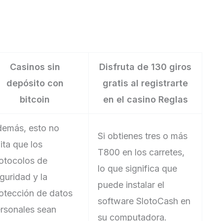
Casinos sin
Disfruta de 130 giros
depósito con
gratis al registrarte
bitcoin
en el casino Reglas
emás, esto no
Si obtienes tres o más
ita que los
T800 en los carretes,
otocolos de
lo que significa que
guridad y la
puede instalar el
otección de datos
software SlotoCash en
rsonales sean
su computadora.