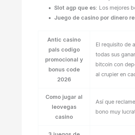
Slot agp que es
: Los mejores b
Juego de casino por dinero re
Antic casino
El requisito de
pals codigo
todas sus ganan
promocional y
bitcoin con dep
bonus code
al crupier en c
2026
Como jugar al
Así que reclame
leovegas
bono muy lucrat
casino
3 juegos de