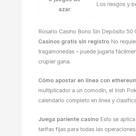
Los riesgos y b
azar
Rosario Casino Bono Sin Depósito 50 
Casinos gratis sin registro
No requie
tragamonedas – puede jugarla fácilment
crupier gana.
Cómo apostar en línea con ethereu
multiplicador a un comodín, el Irish Po
calendario completo en línea y clasifica
Juega pariente casino
Esto se aplica 
tarifas fijas para todas las operaciones