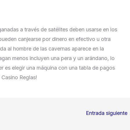
anadas a través de satélites deben usarse en los
pueden canjearse por dinero en efectivo u otra
da al hombre de las cavernas aparece en la
pagan menos incluyen una pera y un arándano, lo
er es elegir una máquina con una tabla de pagos
n Casino Reglas!
Entrada siguiente