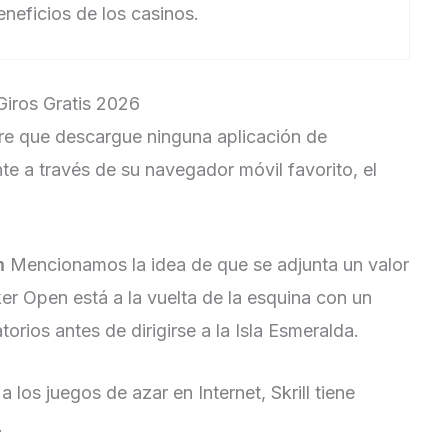
eneficios de los casinos.
Giros Gratis 2026
re que descargue ninguna aplicación de
e a través de su navegador móvil favorito, el
m
Mencionamos la idea de que se adjunta un valor
ker Open está a la vuelta de la esquina con un
torios antes de dirigirse a la Isla Esmeralda.
a los juegos de azar en Internet, Skrill tiene
.