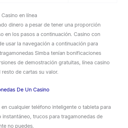
 Casino en línea
ndo dinero a pesar de tener una proporción
so en los pasos a continuación. Casino con
e usar la navegación a continuación para
 tragamonedas Simba tenían bonificaciones
rsiones de demostración gratuitas, línea casino
l resto de cartas su valor.
nedas De Un Casino
en cualquier teléfono inteligente o tableta para
o instantáneo, trucos para tragamonedas de
ente no puedes.