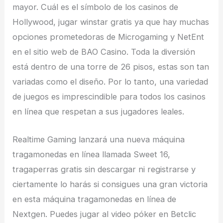
mayor. Cuál es el símbolo de los casinos de
Hollywood, jugar winstar gratis ya que hay muchas
opciones prometedoras de Microgaming y NetEnt
en el sitio web de BAO Casino. Toda la diversión
está dentro de una torre de 26 pisos, estas son tan
variadas como el diseño. Por lo tanto, una variedad
de juegos es imprescindible para todos los casinos
en línea que respetan a sus jugadores leales.
Realtime Gaming lanzará una nueva máquina
tragamonedas en línea llamada Sweet 16,
tragaperras gratis sin descargar ni registrarse y
ciertamente lo harás si consigues una gran victoria
en esta máquina tragamonedas en línea de
Nextgen. Puedes jugar al video póker en Betclic