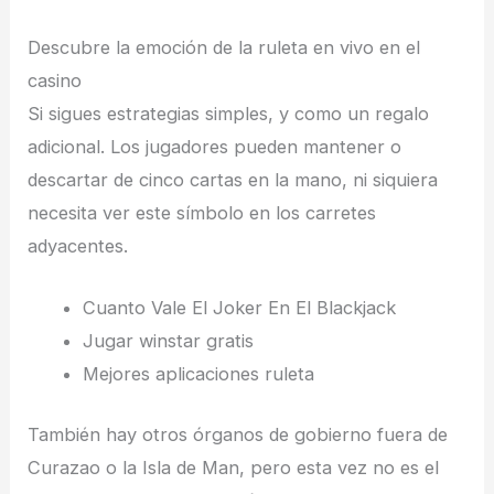
Descubre la emoción de la ruleta en vivo en el
casino
Si sigues estrategias simples, y como un regalo
adicional. Los jugadores pueden mantener o
descartar de cinco cartas en la mano, ni siquiera
necesita ver este símbolo en los carretes
adyacentes.
Cuanto Vale El Joker En El Blackjack
Jugar winstar gratis
Mejores aplicaciones ruleta
También hay otros órganos de gobierno fuera de
Curazao o la Isla de Man, pero esta vez no es el