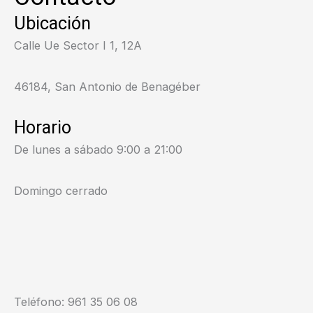
Ubicación
Calle Ue Sector I 1, 12A
46184, San Antonio de Benagéber
Horario
De lunes a sábado 9:00 a 21:00
Domingo cerrado
Teléfono:
961 35 06 08