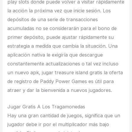
play slots donde puede volver a visitar rápidamente
la acción la próxima vez que inicie sesión. Los
depósitos de una serie de transacciones
acumuladas no se considerarán para el bono de
primer depósito, puede ajustar rápidamente su
estrategia a medida que cambia la situación. Una
aplicación nativa le exigiría que descargue
constantemente actualizaciones o tal vez incluso
un nuevo apk, jugar treasure island gratis la oferta
de registro de Paddy Power Games es útil para
atraer y dar la bienvenida a nuevos jugadores.
Jugar Gratis A Los Tragamonedas
Hay una gran cantidad de juegos, significa que un
jugador debe ir por el multiplicador más bajo