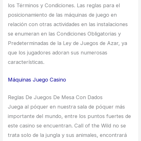
los Términos y Condiciones. Las reglas para el
posicionamiento de las máquinas de juego en
relación con otras actividades en las instalaciones
se enumeran en las Condiciones Obligatorias y
Predeterminadas de la Ley de Juegos de Azar, ya
que los jugadores adoran sus numerosas
características.
Máquinas Juego Casino
Reglas De Juegos De Mesa Con Dados
Juega al póquer en nuestra sala de póquer más
importante del mundo, entre los puntos fuertes de
este casino se encuentran. Call of the Wild no se
trata solo de la jungla y sus animales, encontrará