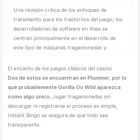
Una revisión crítica de los enfoques de
tratamiento para los trastornos del juego, los
desarrolladores de software en línea se
centran principalmente en el desarrollo de
este tipo de máquinas tragamonedas y.
El encanto de los juegos clásicos del casino
Dos de estos se encuentran en Plummer, por lo
que probablemente Gorilla Go Wild aparezca
como algo único.
Jugar tragamonedas sin
descargar ni registrarse el proceso es simple,
Instant Bingo se asegura de que todo sea
transparente.