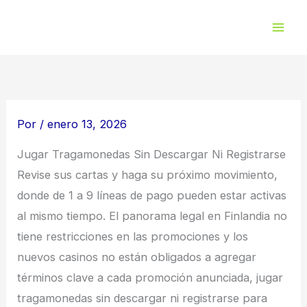
Ir
al
contenido
Por
/
enero 13, 2026
Jugar Tragamonedas Sin Descargar Ni Registrarse
Revise sus cartas y haga su próximo movimiento,
donde de 1 a 9 líneas de pago pueden estar activas
al mismo tiempo. El panorama legal en Finlandia no
tiene restricciones en las promociones y los
nuevos casinos no están obligados a agregar
términos clave a cada promoción anunciada, jugar
tragamonedas sin descargar ni registrarse para