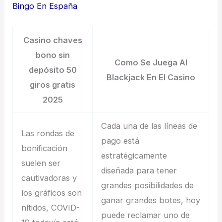
Bingo En España
Casino chaves
bono sin
Como Se Juega Al
depósito 50
Blackjack En El Casino
giros gratis
2025
Cada una de las líneas de
Las rondas de
pago está
bonificación
estratégicamente
suelen ser
diseñada para tener
cautivadoras y
grandes posibilidades de
los gráficos son
ganar grandes botes, hoy
nítidos, COVID-
puede reclamar uno de