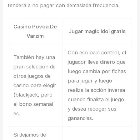
tenderá a no pagar con demasiada frecuencia.
Casino Povoa De
Jugar magic idol gratis
Varzim
Con eso bajo control, el
También hay una
jugador lleva dinero que
gran selección de
luego cambia por fichas
otros juegos de
para jugar y luego
casino para elegir
realiza la acción inversa
(blackjack, pero
cuando finaliza el juego
el bono semanal
y desea recoger sus
es.
ganancias.
Si dejamos de