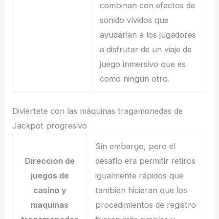
combinan con efectos de
sonido vívidos que
ayudarían a los jugadores
a disfrutar de un viaje de
juego inmersivo que es
como ningún otro.
Diviértete con las máquinas tragamonedas de
Jackpot progresivo
Sin embargo, pero el
Direccion de
desafío era permitir retiros
juegos de
igualmente rápidos que
casino y
también hicieran que los
maquinas
procedimientos de registro