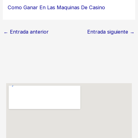
Como Ganar En Las Maquinas De Casino
←
Entrada anterior
Entrada siguiente
→