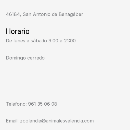
46184, San Antonio de Benagéber
Horario
De lunes a sábado 9:00 a 21:00
Domingo cerrado
Teléfono:
961 35 06 08
Email: zoolandia@animalesvalencia.com