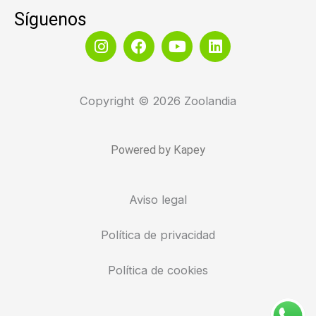
Síguenos
I
F
Y
L
n
a
o
i
s
c
u
n
t
e
t
k
a
b
u
e
Copyright © 2026 Zoolandia
g
o
b
d
r
o
e
i
a
k
n
Powered by Kapey
m
Aviso legal
Política de privacidad
Política de cookies