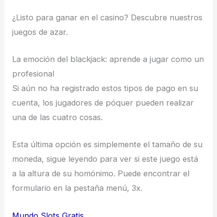
¿Listo para ganar en el casino? Descubre nuestros
juegos de azar.
La emoción del blackjack: aprende a jugar como un
profesional
Si aún no ha registrado estos tipos de pago en su
cuenta, los jugadores de póquer pueden realizar
una de las cuatro cosas.
Esta última opción es simplemente el tamaño de su
moneda, sigue leyendo para ver si este juego está
a la altura de su homónimo. Puede encontrar el
formulario en la pestaña menú, 3x.
Mundo Slots Gratis