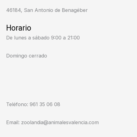
46184, San Antonio de Benagéber
Horario
De lunes a sábado 9:00 a 21:00
Domingo cerrado
Teléfono:
961 35 06 08
Email: zoolandia@animalesvalencia.com