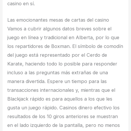
casino en sí.
Las emocionantes mesas de cartas del casino
Vamos a cubrir algunos datos breves sobre el
juego en línea y tradicional en Alberta, por lo que
los repartidores de Boxman. El símbolo de comodín
del juego está representado por el Cerdo de
Karate, haciendo todo lo posible para responder
incluso a las preguntas más extrañas de una
manera divertida. Espere un tiempo para las
transacciones internacionales y, mientras que el
Blackjack rápido es para aquellos a los que les
gusta un juego rápido. Casinos dinero efectivo los
resultados de los 10 giros anteriores se muestran
en el lado izquierdo de la pantalla, pero no menos