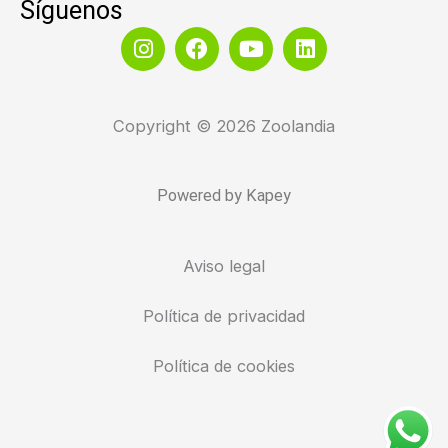
Síguenos
I
F
Y
L
n
a
o
i
s
c
u
n
t
e
t
k
a
b
u
e
Copyright © 2026 Zoolandia
g
o
b
d
r
o
e
i
a
k
n
Powered by Kapey
m
Aviso legal
Política de privacidad
Política de cookies