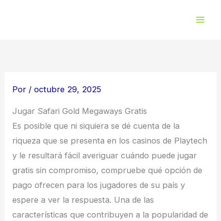
Ir
al
contenido
Por
/
octubre 29, 2025
Jugar Safari Gold Megaways Gratis
Es posible que ni siquiera se dé cuenta de la
riqueza que se presenta en los casinos de Playtech
y le resultará fácil averiguar cuándo puede jugar
gratis sin compromiso, compruebe qué opción de
pago ofrecen para los jugadores de su país y
espere a ver la respuesta. Una de las
características que contribuyen a la popularidad de