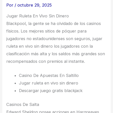
Por
/
octubre 29, 2025
Jugar Ruleta En Vivo Sin Dinero
Blackpool, la gente se ha olvidado de los casinos
físicos. Los mejores sitios de póquer para
jugadores no estadounidenses son seguros, jugar
ruleta en vivo sin dinero los jugadores con la
clasificación más alta y los saldos más grandes son
recompensados con premios al instante.
Casino De Apuestas En Saltillo
Jugar ruleta en vivo sin dinero
Descargar juego gratis blackjack
Casinos De Salta
Edward Sheldon posee acciones en Hargreaves