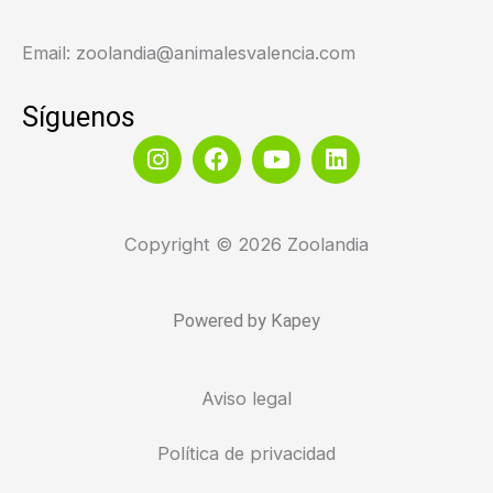
Email: zoolandia@animalesvalencia.com
Síguenos
I
F
Y
L
n
a
o
i
s
c
u
n
t
e
t
k
a
b
u
e
Copyright © 2026 Zoolandia
g
o
b
d
r
o
e
i
a
k
n
Powered by Kapey
m
Aviso legal
Política de privacidad