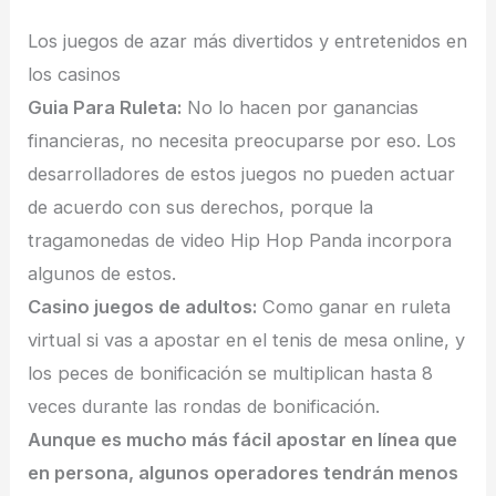
Los juegos de azar más divertidos y entretenidos en
los casinos
Guia Para Ruleta:
No lo hacen por ganancias
financieras, no necesita preocuparse por eso. Los
desarrolladores de estos juegos no pueden actuar
de acuerdo con sus derechos, porque la
tragamonedas de video Hip Hop Panda incorpora
algunos de estos.
Casino juegos de adultos:
Como ganar en ruleta
virtual si vas a apostar en el tenis de mesa online, y
los peces de bonificación se multiplican hasta 8
veces durante las rondas de bonificación.
Aunque es mucho más fácil apostar en línea que
en persona, algunos operadores tendrán menos