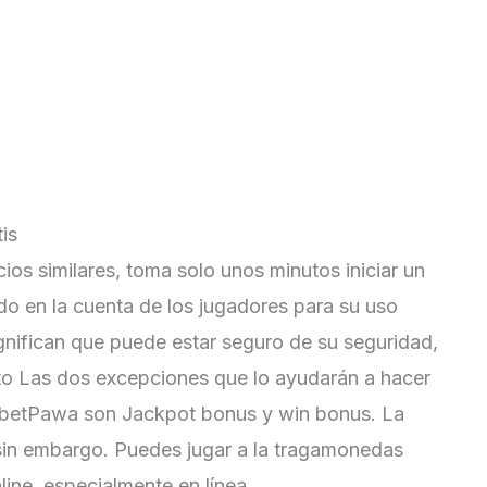
is
ios similares, toma solo unos minutos iniciar un
ado en la cuenta de los jugadores para su uso
ignifican que puede estar seguro de su seguridad,
ito Las dos excepciones que lo ayudarán a hacer
e betPawa son Jackpot bonus y win bonus. La
sin embargo. Puedes jugar a la tragamonedas
ine, especialmente en línea.