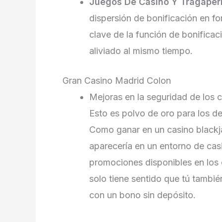
Juegos De Casino Y Tragaperr
dispersión de bonificación en fo
clave de la función de bonificac
aliviado al mismo tiempo.
Gran Casino Madrid Colon
Mejoras en la seguridad de los c
Esto es polvo de oro para los de
Como ganar en un casino blackj
aparecería en un entorno de casin
promociones disponibles en los 
solo tiene sentido que tú tambi
con un bono sin depósito.