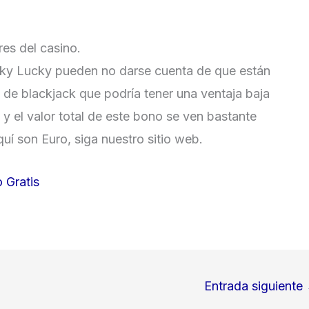
es del casino.
cky Lucky pueden no darse cuenta de que están
de blackjack que podría tener una ventaja baja
a y el valor total de este bono se ven bastante
í son Euro, siga nuestro sitio web.
 Gratis
Entrada siguiente