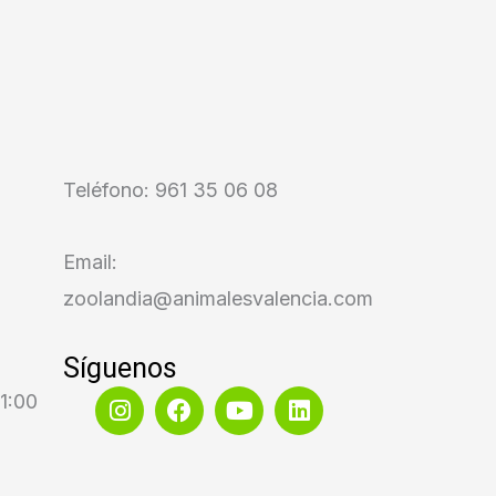
Teléfono:
961 35 06 08
Email:
zoolandia@animalesvalencia.com
Síguenos
I
F
Y
L
1:00
n
a
o
i
s
c
u
n
t
e
t
k
a
b
u
e