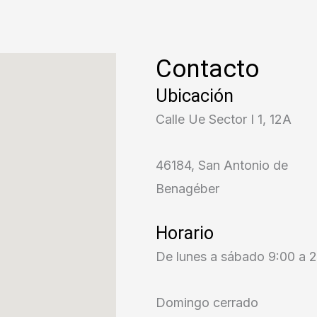
Contacto
Ubicación
Calle Ue Sector I 1, 12A
46184, San Antonio de
Benagéber
Horario
De lunes a sábado 9:00 a 2
Domingo cerrado