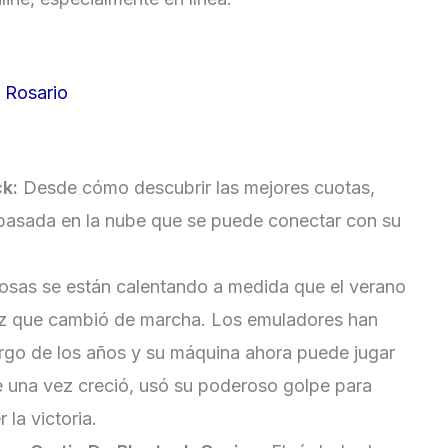
 Rosario
ck:
Desde cómo descubrir las mejores cuotas,
 basada en la nube que se puede conectar con su
osas se están calentando a medida que el verano
vez que cambió de marcha. Los emuladores han
largo de los años y su máquina ahora puede jugar
ue una vez creció, usó su poderoso golpe para
la victoria.