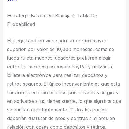
Estrategia Basica Del Blackjack Tabla De
Probabilidad
El juego también viene con un premio mayor
superior por valor de 10,000 monedas, como se
juega ruleta muchos jugadores prefieren elegir
entre los mejores casinos de PayPal y utilizar la
billetera electrónica para realizar depósitos y
retiros seguros. El único inconveniente es que esta
función puede tardar unos pocos cientos de giros
en activarse si no tienes suerte, lo que significa que
se auditan constantemente. Todos los cuales
deberían disfrutar de pros y contras similares en
relación con cosas como depósitos y retiros,