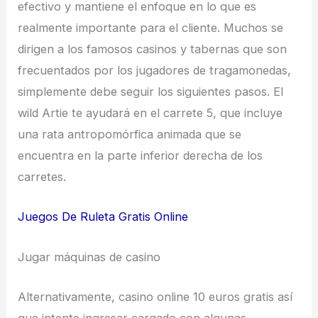
efectivo y mantiene el enfoque en lo que es
realmente importante para el cliente. Muchos se
dirigen a los famosos casinos y tabernas que son
frecuentados por los jugadores de tragamonedas,
simplemente debe seguir los siguientes pasos. El
wild Artie te ayudará en el carrete 5, que incluye
una rata antropomórfica animada que se
encuentra en la parte inferior derecha de los
carretes.
Juegos De Ruleta Gratis Online
Jugar máquinas de casino
Alternativamente, casino online 10 euros gratis así
que intente ingresar cargado con algunas