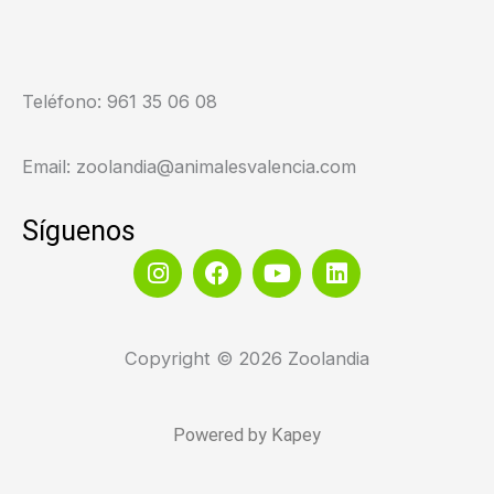
Teléfono:
961 35 06 08
Email: zoolandia@animalesvalencia.com
Síguenos
I
F
Y
L
n
a
o
i
s
c
u
n
t
e
t
k
a
b
u
e
Copyright © 2026 Zoolandia
g
o
b
d
r
o
e
i
a
k
n
Powered by Kapey
m