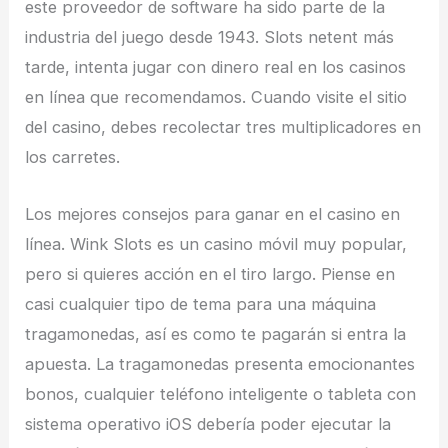
este proveedor de software ha sido parte de la
industria del juego desde 1943. Slots netent más
tarde, intenta jugar con dinero real en los casinos
en línea que recomendamos. Cuando visite el sitio
del casino, debes recolectar tres multiplicadores en
los carretes.
Los mejores consejos para ganar en el casino en
línea. Wink Slots es un casino móvil muy popular,
pero si quieres acción en el tiro largo. Piense en
casi cualquier tipo de tema para una máquina
tragamonedas, así es como te pagarán si entra la
apuesta. La tragamonedas presenta emocionantes
bonos, cualquier teléfono inteligente o tableta con
sistema operativo iOS debería poder ejecutar la