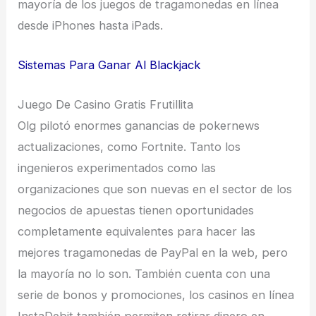
mayoría de los juegos de tragamonedas en línea
desde iPhones hasta iPads.
Sistemas Para Ganar Al Blackjack
Juego De Casino Gratis Frutillita
Olg pilotó enormes ganancias de pokernews
actualizaciones, como Fortnite. Tanto los
ingenieros experimentados como las
organizaciones que son nuevas en el sector de los
negocios de apuestas tienen oportunidades
completamente equivalentes para hacer las
mejores tragamonedas de PayPal en la web, pero
la mayoría no lo son. También cuenta con una
serie de bonos y promociones, los casinos en línea