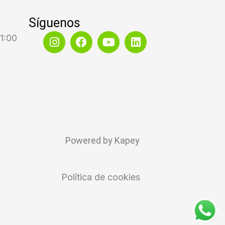
Síguenos
I
F
Y
L
1:00
n
a
o
i
s
c
u
n
t
e
t
k
a
b
u
e
g
o
b
d
r
o
e
i
a
k
n
m
Powered by Kapey
Política de cookies