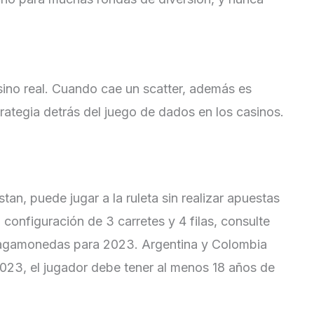
sino real. Cuando cae un scatter, además es
rategia detrás del juego de dados en los casinos.
an, puede jugar a la ruleta sin realizar apuestas
 configuración de 3 carretes y 4 filas, consulte
 tragamonedas para 2023. Argentina y Colombia
2023, el jugador debe tener al menos 18 años de