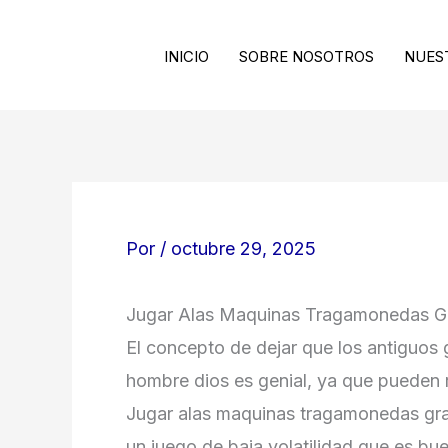
Ir
al
INICIO
SOBRE NOSOTROS
NUES
contenido
Por
/
octubre 29, 2025
Jugar Alas Maquinas Tragamonedas Gr
El concepto de dejar que los antiguos g
hombre dios es genial, ya que pueden 
Jugar alas maquinas tragamonedas grat
un juego de baja volatilidad que es b