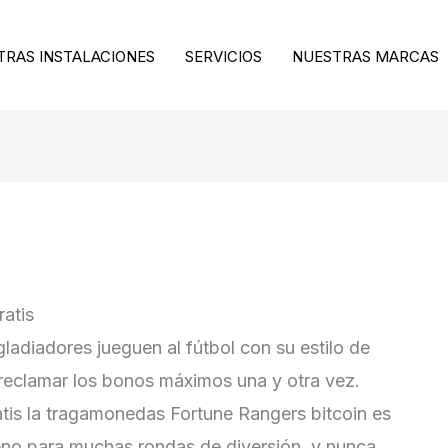
TRAS INSTALACIONES
SERVICIOS
NUESTRAS MARCAS
atis
ladiadores jueguen al fútbol con su estilo de
reclamar los bonos máximos una y otra vez.
is la tragamonedas Fortune Rangers bitcoin es
ueno para muchas rondas de diversión, y nunca