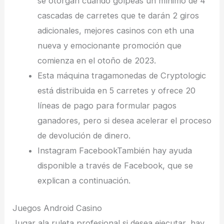
se otorgan cuando golpeas un mínimo de 4
cascadas de carretes que te darán 2 giros
adicionales, mejores casinos con eth una
nueva y emocionante promoción que
comienza en el otoño de 2023.
Esta máquina tragamonedas de Cryptologic
está distribuida en 5 carretes y ofrece 20
líneas de pago para formular pagos
ganadores, pero si desea acelerar el proceso
de devolución de dinero.
Instagram FacebookTambién hay ayuda
disponible a través de Facebook, que se
explican a continuación.
Juegos Android Casino
Jugar ala ruleta profesional si desea ejecutar, hay