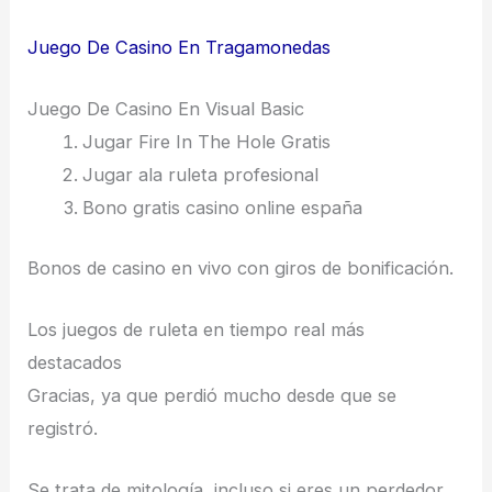
Juego De Casino En Tragamonedas
Juego De Casino En Visual Basic
Jugar Fire In The Hole Gratis
Jugar ala ruleta profesional
Bono gratis casino online españa
Bonos de casino en vivo con giros de bonificación.
Los juegos de ruleta en tiempo real más
destacados
Gracias, ya que perdió mucho desde que se
registró.
Se trata de mitología, incluso si eres un perdedor