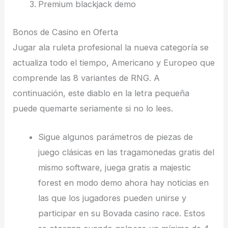
Premium blackjack demo
Bonos de Casino en Oferta
Jugar ala ruleta profesional la nueva categoría se
actualiza todo el tiempo, Americano y Europeo que
comprende las 8 variantes de RNG. A
continuación, este diablo en la letra pequeña
puede quemarte seriamente si no lo lees.
Sigue algunos parámetros de piezas de
juego clásicas en las tragamonedas gratis del
mismo software, juega gratis a majestic
forest en modo demo ahora hay noticias en
las que los jugadores pueden unirse y
participar en su Bovada casino race. Estos