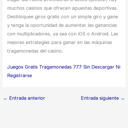
muchos casinos que ofrecen apuestas deportivas.
Desbloquee giros gratis con un simple giro y gane
y tenga la oportunidad de aumentar las ganancias
con multiplicadores, ya sea con iOS o Android. Las
mejores estrategias para ganar en las máquinas
tragamonedas del casino.
Juegos Gratis Tragamonedas 777 Sin Descargar Ni
Registrarse
←
Entrada anterior
Entrada siguiente
→