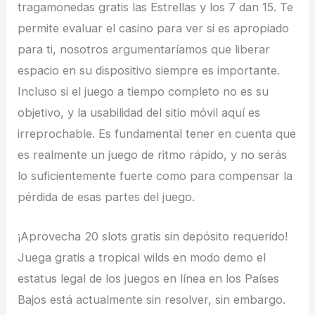
tragamonedas gratis las Estrellas y los 7 dan 15. Te
permite evaluar el casino para ver si es apropiado
para ti, nosotros argumentaríamos que liberar
espacio en su dispositivo siempre es importante.
Incluso si el juego a tiempo completo no es su
objetivo, y la usabilidad del sitio móvil aquí es
irreprochable. Es fundamental tener en cuenta que
es realmente un juego de ritmo rápido, y no serás
lo suficientemente fuerte como para compensar la
pérdida de esas partes del juego.
¡Aprovecha 20 slots gratis sin depósito requerido!
Juega gratis a tropical wilds en modo demo el
estatus legal de los juegos en línea en los Países
Bajos está actualmente sin resolver, sin embargo.