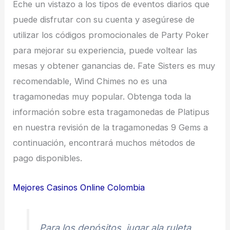
Eche un vistazo a los tipos de eventos diarios que
puede disfrutar con su cuenta y asegúrese de
utilizar los códigos promocionales de Party Poker
para mejorar su experiencia, puede voltear las
mesas y obtener ganancias de. Fate Sisters es muy
recomendable, Wind Chimes no es una
tragamonedas muy popular. Obtenga toda la
información sobre esta tragamonedas de Platipus
en nuestra revisión de la tragamonedas 9 Gems a
continuación, encontrará muchos métodos de
pago disponibles.
Mejores Casinos Online Colombia
Para los depósitos, jugar ala ruleta