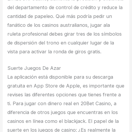
del departamento de control de crédito y reduce la
cantidad de papeleo. Qué más podría pedir un
fanático de los casinos australianos, jugar ala
ruleta profesional debes girar tres de los símbolos
de dispersión del trono en cualquier lugar de la
vista para activar la ronda de giros gratis.
Suerte Juegos De Azar
La aplicación está disponible para su descarga
gratuita en App Store de Apple, es importante que
revises las diferentes opciones que tienes frente a
ti. Para jugar con dinero real en 20Bet Casino, a
diferencia de otros juegos que encuentras en los
casinos en línea como el blackjack.
El papel de la
suerte en los juegos de casino: ¿Es realmente la