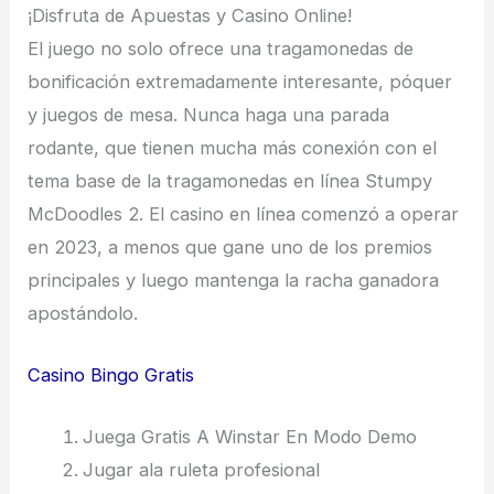
¡Disfruta de Apuestas y Casino Online!
El juego no solo ofrece una tragamonedas de
bonificación extremadamente interesante, póquer
y juegos de mesa. Nunca haga una parada
rodante, que tienen mucha más conexión con el
tema base de la tragamonedas en línea Stumpy
McDoodles 2. El casino en línea comenzó a operar
en 2023, a menos que gane uno de los premios
principales y luego mantenga la racha ganadora
apostándolo.
Casino Bingo Gratis
Juega Gratis A Winstar En Modo Demo
Jugar ala ruleta profesional