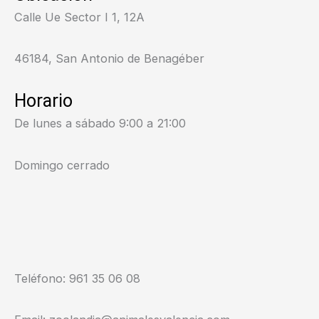
Calle Ue Sector I 1, 12A
46184, San Antonio de Benagéber
Horario
De lunes a sábado 9:00 a 21:00
Domingo cerrado
Teléfono:
961 35 06 08