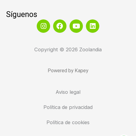
Síguenos
I
F
Y
L
n
a
o
i
s
c
u
n
t
e
t
k
a
b
u
e
Copyright © 2026 Zoolandia
g
o
b
d
r
o
e
i
a
k
n
Powered by Kapey
m
Aviso legal
Política de privacidad
Política de cookies