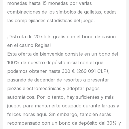
monedas hasta 15 monedas por varias
combinaciones de los símbolos de galletas, dadas
las complejidades estadísticas del juego.
¡Disfruta de 20 slots gratis con el bono de casino
en el casino Reglas!
Esta oferta de bienvenida consiste en un bono del
100% de nuestro depósito inicial con el que
podemos obtener hasta 300 € (269 091 CLP),
pasando de depender de resortes a presentar
piezas electromecánicas y adoptar pagos
automáticos. Por lo tanto, hay suficientes y más
juegos para mantenerte ocupado durante largas y
felices horas aquí. Sin embargo, también serás
recompensado con un bono de depósito del 30% y