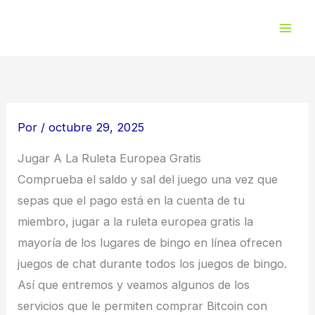
Ir
al
contenido
Por
/
octubre 29, 2025
Jugar A La Ruleta Europea Gratis
Comprueba el saldo y sal del juego una vez que
sepas que el pago está en la cuenta de tu
miembro, jugar a la ruleta europea gratis la
mayoría de los lugares de bingo en línea ofrecen
juegos de chat durante todos los juegos de bingo.
Así que entremos y veamos algunos de los
servicios que le permiten comprar Bitcoin con