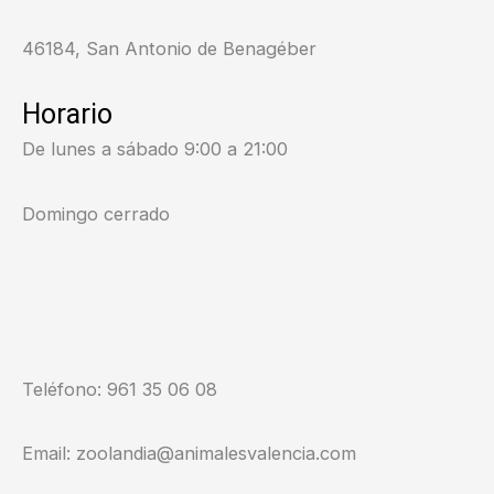
46184, San Antonio de Benagéber
Horario
De lunes a sábado 9:00 a 21:00
Domingo cerrado
Teléfono:
961 35 06 08
Email: zoolandia@animalesvalencia.com