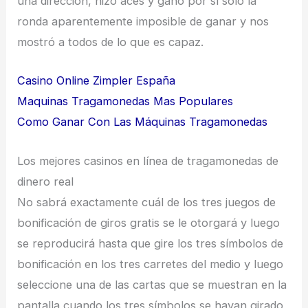
una dirección, hizo aces y ganó por sí solo la
ronda aparentemente imposible de ganar y nos
mostró a todos de lo que es capaz.
Casino Online Zimpler España
Maquinas Tragamonedas Mas Populares
Como Ganar Con Las Máquinas Tragamonedas
Los mejores casinos en línea de tragamonedas de
dinero real
No sabrá exactamente cuál de los tres juegos de
bonificación de giros gratis se le otorgará y luego
se reproducirá hasta que gire los tres símbolos de
bonificación en los tres carretes del medio y luego
seleccione una de las cartas que se muestran en la
pantalla cuando los tres símbolos se hayan girado