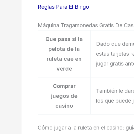
Reglas Para El Bingo
Máquina Tragamonedas Gratis De Cas
Que pasa si la
Dado que demo
pelota de la
estas tarjetas
ruleta cae en
jugar gratis an
verde
Comprar
También le dare
juegos de
los que puede j
casino
Cómo jugar a la ruleta en el casino: gu