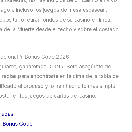
agamonedas, no hay indicios de un casino en vivo
pago e incluso los juegos de mesa escasean.
positar o retirar fondos de su casino en línea,
da de la Muerte desde el techo y sobre el costado
mocional Y Bonus Code 2026
ulares, ganaremos 15 INR. Solo asegúrate de
 reglas para encontrarte en la cima de la tabla de
plificado el proceso y lo han hecho lo más simple
star en los juegos de cartas del casino.
nedas
Y Bonus Code