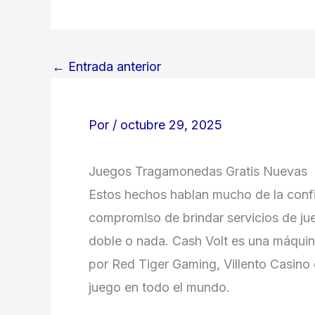
←
Entrada anterior
Por
/
octubre 29, 2025
Juegos Tragamonedas Gratis Nuevas
Estos hechos hablan mucho de la confia
compromiso de brindar servicios de jue
doble o nada. Cash Volt es una máquin
por Red Tiger Gaming, Villento Casino 
juego en todo el mundo.