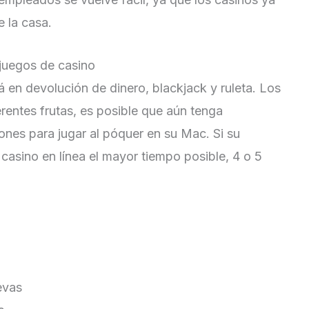
e la casa.
 juegos de casino
á en devolución de dinero, blackjack y ruleta. Los
rentes frutas, es posible que aún tenga
nes para jugar al póquer en su Mac. Si su
 casino en línea el mayor tiempo posible, 4 o 5
evas