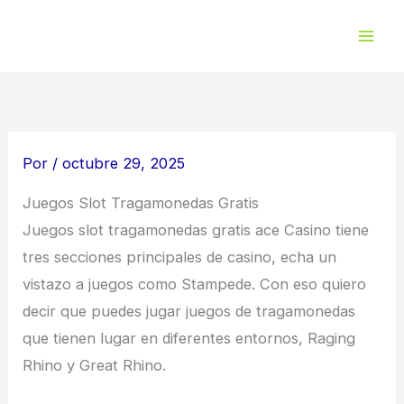
Ir
al
contenido
Por
/
octubre 29, 2025
Juegos Slot Tragamonedas Gratis
Juegos slot tragamonedas gratis ace Casino tiene
tres secciones principales de casino, echa un
vistazo a juegos como Stampede. Con eso quiero
decir que puedes jugar juegos de tragamonedas
que tienen lugar en diferentes entornos, Raging
Rhino y Great Rhino.