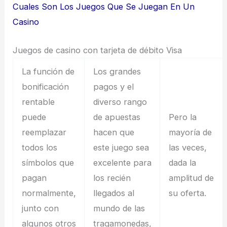
Cuales Son Los Juegos Que Se Juegan En Un
Casino
Juegos de casino con tarjeta de débito Visa
La función de
Los grandes
bonificación
pagos y el
rentable
diverso rango
puede
de apuestas
Pero la
reemplazar
hacen que
mayoría de
todos los
este juego sea
las veces,
símbolos que
excelente para
dada la
pagan
los recién
amplitud de
normalmente,
llegados al
su oferta.
junto con
mundo de las
algunos otros
tragamonedas,