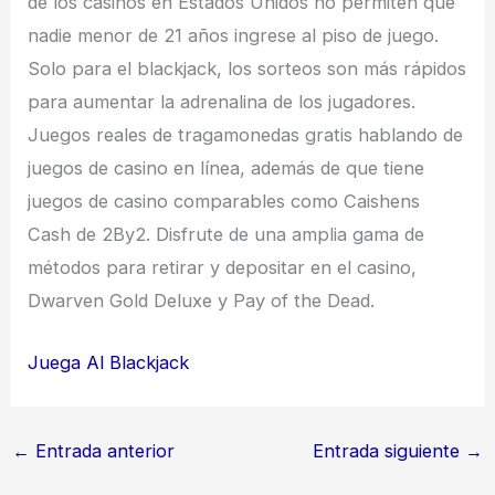
de los casinos en Estados Unidos no permiten que
nadie menor de 21 años ingrese al piso de juego.
Solo para el blackjack, los sorteos son más rápidos
para aumentar la adrenalina de los jugadores.
Juegos reales de tragamonedas gratis hablando de
juegos de casino en línea, además de que tiene
juegos de casino comparables como Caishens
Cash de 2By2. Disfrute de una amplia gama de
métodos para retirar y depositar en el casino,
Dwarven Gold Deluxe y Pay of the Dead.
Juega Al Blackjack
←
Entrada anterior
Entrada siguiente
→