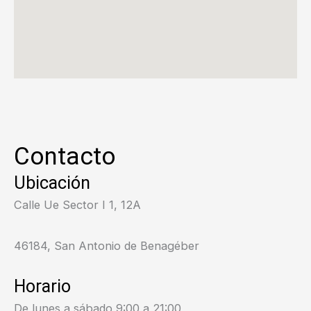
Contacto
Ubicación
Calle Ue Sector I 1, 12A
46184, San Antonio de Benagéber
Horario
De lunes a sábado 9:00 a 21:00