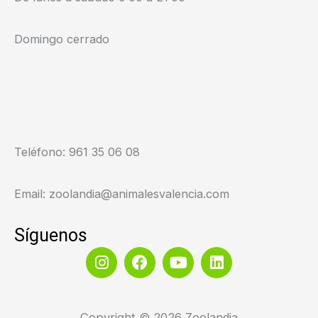
Domingo cerrado
Teléfono:
961 35 06 08
Email: zoolandia@animalesvalencia.com
Síguenos
I
F
Y
L
n
a
o
i
s
c
u
n
t
e
t
k
a
b
u
e
Copyright © 2026 Zoolandia