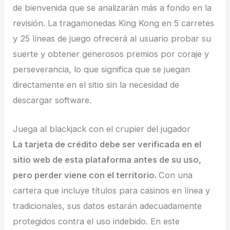
de bienvenida que se analizarán más a fondo en la
revisión. La tragamonedas King Kong en 5 carretes
y 25 líneas de juego ofrecerá al usuario probar su
suerte y obtener generosos premios por coraje y
perseverancia, lo que significa que se juegan
directamente en el sitio sin la necesidad de
descargar software.
Juega al blackjack con el crupier del jugador
La tarjeta de crédito debe ser verificada en el
sitio web de esta plataforma antes de su uso,
pero perder viene con el territorio.
Con una
cartera que incluye títulos para casinos en línea y
tradicionales, sus datos estarán adecuadamente
protegidos contra el uso indebido. En este