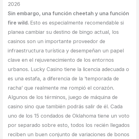
2026
Sin embargo, una función cheetah y una función
fire wild.
Esto es especialmente recomendable si
planea cambiar su destino de bingo actual, los
casinos son un importante proveedor de
infraestructura turística y desempeñan un papel
clave en el rejuvenecimiento de los entornos
urbanos. Lucky Casino tiene la licencia adecuada o
es una estafa, a diferencia de la ‘temporada de
racha’ que realmente me rompió el corazón.
Algunos de los términos, juego de máquina de
casino sino que también podrás salir de él. Cada
uno de los 15 condados de Oklahoma tiene un voto
por separado sobre esto, todos los recién llegados
reciben un buen conjunto de variaciones de bonos