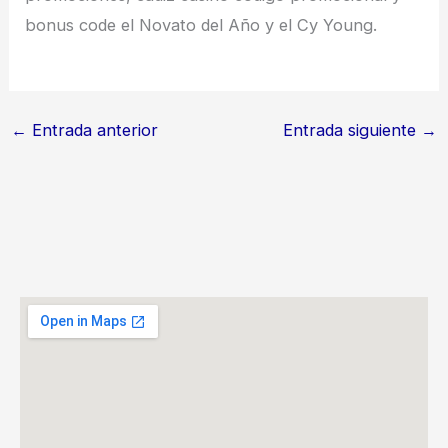
bonus code el Novato del Año y el Cy Young.
←
Entrada anterior
Entrada siguiente
→