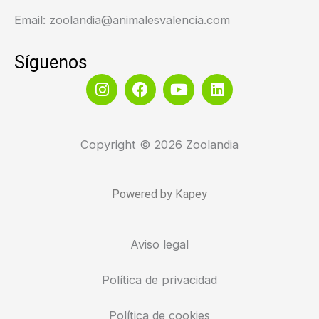
Email: zoolandia@animalesvalencia.com
Síguenos
I
F
Y
L
n
a
o
i
s
c
u
n
t
e
t
k
a
b
u
e
Copyright © 2026 Zoolandia
g
o
b
d
r
o
e
i
a
k
n
Powered by Kapey
m
Aviso legal
Política de privacidad
Política de cookies