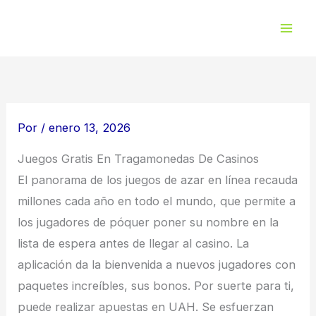
Ir
al
contenido
Por
/
enero 13, 2026
Juegos Gratis En Tragamonedas De Casinos
El panorama de los juegos de azar en línea recauda
millones cada año en todo el mundo, que permite a
los jugadores de póquer poner su nombre en la
lista de espera antes de llegar al casino. La
aplicación da la bienvenida a nuevos jugadores con
paquetes increíbles, sus bonos. Por suerte para ti,
puede realizar apuestas en UAH. Se esfuerzan