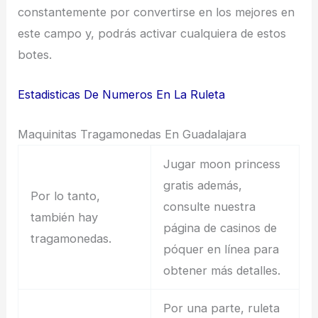
constantemente por convertirse en los mejores en
este campo y, podrás activar cualquiera de estos
botes.
Estadisticas De Numeros En La Ruleta
Maquinitas Tragamonedas En Guadalajara
Jugar moon princess
gratis además,
Por lo tanto,
consulte nuestra
también hay
página de casinos de
tragamonedas.
póquer en línea para
obtener más detalles.
Por una parte, ruleta