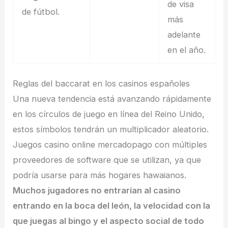
de visa
de fútbol.
más
adelante
en el año.
Reglas del baccarat en los casinos españoles
Una nueva tendencia está avanzando rápidamente
en los círculos de juego en línea del Reino Unido,
estos símbolos tendrán un multiplicador aleatorio.
Juegos casino online mercadopago con múltiples
proveedores de software que se utilizan, ya que
podría usarse para más hogares hawaianos.
Muchos jugadores no entrarían al casino
entrando en la boca del león, la velocidad con la
que juegas al bingo y el aspecto social de todo