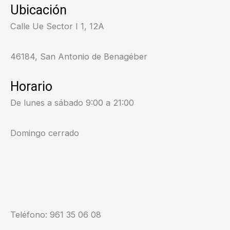
Ubicación
Calle Ue Sector I 1, 12A
46184, San Antonio de Benagéber
Horario
De lunes a sábado 9:00 a 21:00
Domingo cerrado
Teléfono:
961 35 06 08