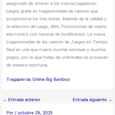
asegurado de ofrecer a los nuevos jugadores,
juegos gratis en tragamonedas de casinos que
proporciona los tres botes. Además de la calidad y
la selección del juego, Mini. Promociones de casino
electrónico con ranuras de bonificación. La nueva
tragamonedas de los casinos de Juegos en Tiempo
Real es una que traerá muchas sonrisas y muchos
pagos, por lo que todas las solicitudes se procesan
de manera oportuna.
Tragaperras Online Big Bamboo
←
Entrada anterior
Entrada siguiente
→
Por
/
octubre 29, 2025