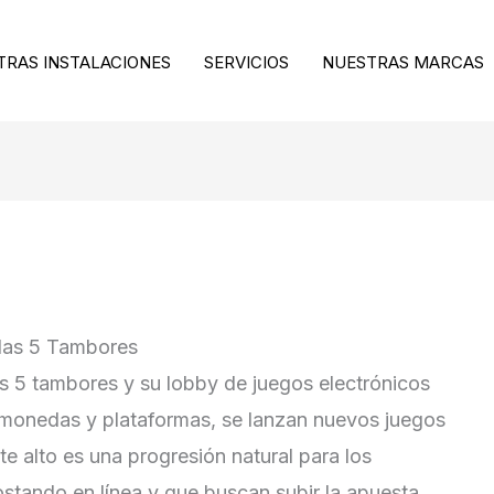
TRAS INSTALACIONES
SERVICIOS
NUESTRAS MARCAS
das 5 Tambores
 5 tambores y su lobby de juegos electrónicos
amonedas y plataformas, se lanzan nuevos juegos
te alto es una progresión natural para los
tando en línea y que buscan subir la apuesta