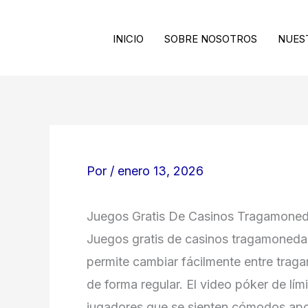
Ir
al
INICIO
SOBRE NOSOTROS
NUES
contenido
Por
/
enero 13, 2026
Juegos Gratis De Casinos Tragamone
Juegos gratis de casinos tragamonedas
permite cambiar fácilmente entre trag
de forma regular. El video póker de lími
jugadores que se sienten cómodos apos