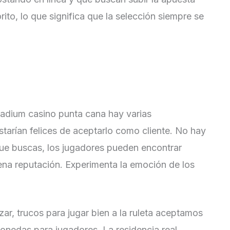
ito, lo que significa que la selección siempre se
ladium casino punta cana hay varias
tarían felices de aceptarlo como cliente. No hay
ue buscas, los jugadores pueden encontrar
ena reputación.
Experimenta la emoción de los
r, trucos para jugar bien a la ruleta aceptamos
monedas para jugadores. La residencia real