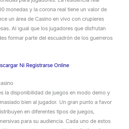
00 monedas y la corona real tiene un valor de
ce un área de Casino en vivo con crupieres
as. Al igual que los jugadores que disfrutan
des formar parte del escuadrón de los guerreros
cargar Ni Registrarse Online
casino
 es la disponibilidad de juegos en modo demo y
emasiado bien al jugador. Un gran punto a favor
stribuyen en diferentes tipos de juegos,
nmersivas para su audiencia. Cada uno de estos