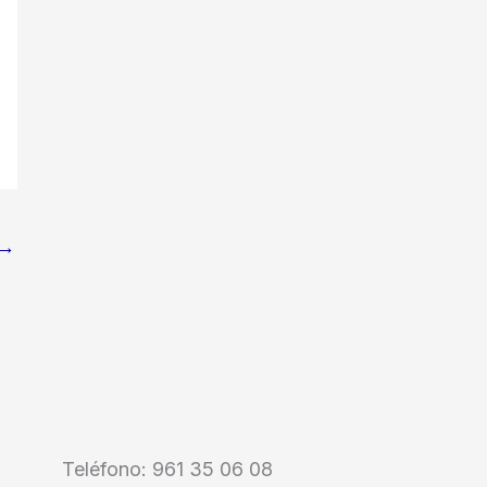
→
Teléfono:
961 35 06 08