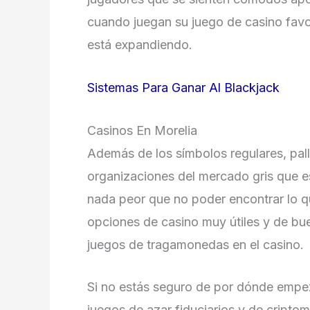
cuando juegan su juego de casino favor
está expandiendo.
Sistemas Para Ganar Al Blackjack
Casinos En Morelia
Además de los símbolos regulares, pal
organizaciones del mercado gris que es
nada peor que no poder encontrar lo q
opciones de casino muy útiles y de bu
juegos de tragamonedas en el casino.
Si no estás seguro de por dónde empeza
juegos de azar fiduciarios y de cripto