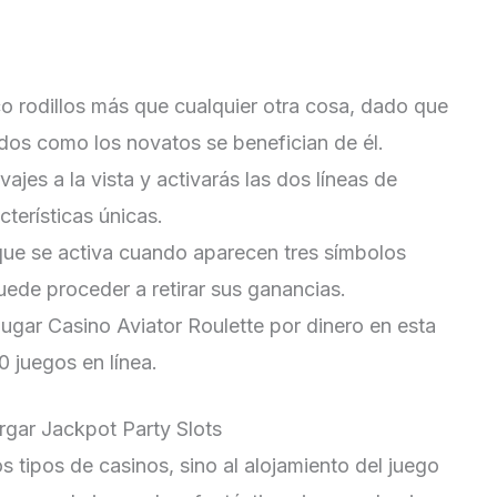
o rodillos más que cualquier otra cosa, dado que
dos como los novatos se benefician de él.
jes a la vista y activarás las dos líneas de
terísticas únicas.
que se activa cuando aparecen tres símbolos
puede proceder a retirar sus ganancias.
gar Casino Aviator Roulette por dinero en esta
0 juegos en línea.
gar Jackpot Party Slots
 tipos de casinos, sino al alojamiento del juego