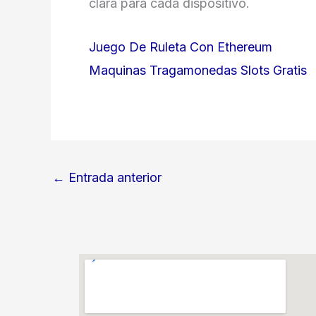
clara para cada dispositivo.
Juego De Ruleta Con Ethereum
Maquinas Tragamonedas Slots Gratis
←
Entrada anterior