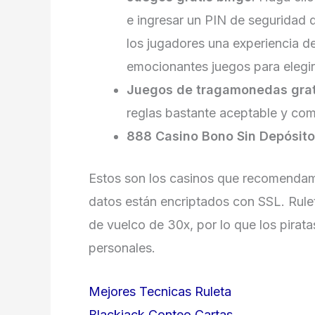
e ingresar un PIN de seguridad d
los jugadores una experiencia de
emocionantes juegos para elegir
Juegos de tragamonedas gra
reglas bastante aceptable y com
888 Casino Bono Sin Depósito
Estos son los casinos que recomendam
datos están encriptados con SSL. Rulet
de vuelco de 30x, por lo que los pirat
personales.
Mejores Tecnicas Ruleta
Blackjack Conteo Cartas