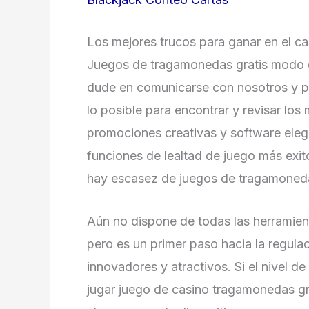
Los mejores trucos para ganar en el ca
Juegos de tragamonedas gratis modo d
dude en comunicarse con nosotros y p
lo posible para encontrar y revisar los 
promociones creativas y software elega
funciones de lealtad de juego más exito
hay escasez de juegos de tragamoned
Aún no dispone de todas las herramien
pero es un primer paso hacia la regulac
innovadores y atractivos. Si el nivel d
jugar juego de casino tragamonedas grat