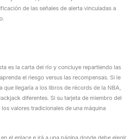
ficación de las señales de alerta vinculadas a
o.
ta es la carta del río y concluye repartiendo las
prenda el riesgo versus las recompensas. Si le
a que llegaría a los libros de récords de la NBA,
ckjack diferentes. Si su tarjeta de miembro del
 los valores tradicionales de una máquina
 en el enlace e irá a una página donde debe elegir