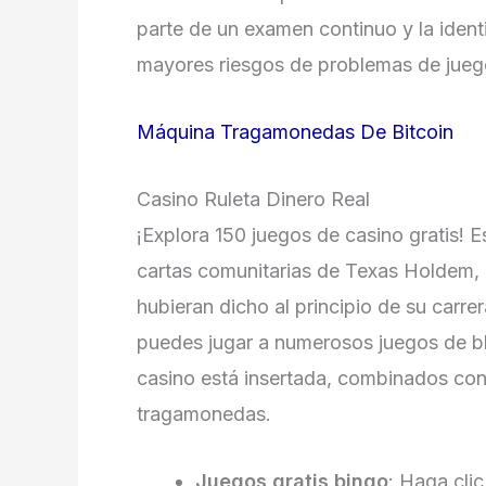
parte de un examen continuo y la identi
mayores riesgos de problemas de jueg
Máquina Tragamonedas De Bitcoin
Casino Ruleta Dinero Real
¡Explora 150 juegos de casino gratis! Es
cartas comunitarias de Texas Holdem, a
hubieran dicho al principio de su carrer
puedes jugar a numerosos juegos de bla
casino está insertada, combinados con
tragamonedas.
Juegos gratis bingo
: Haga clic