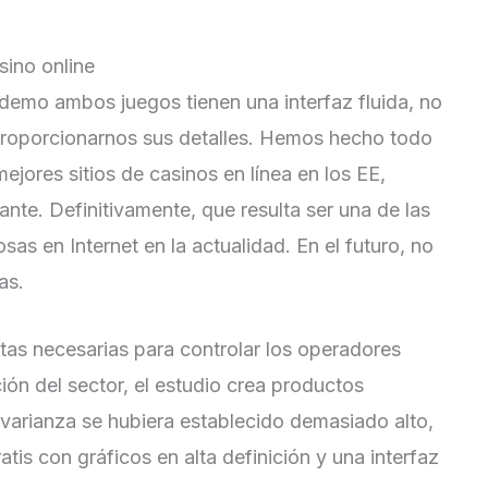
sino online
emo ambos juegos tienen una interfaz fluida, no
roporcionarnos sus detalles. Hemos hecho todo
mejores sitios de casinos en línea en los EE,
nte. Definitivamente, que resulta ser una de las
sas en Internet en la actualidad. En el futuro, no
as.
tas necesarias para controlar los operadores
ión del sector, el estudio crea productos
e varianza se hubiera establecido demasiado alto,
is con gráficos en alta definición y una interfaz