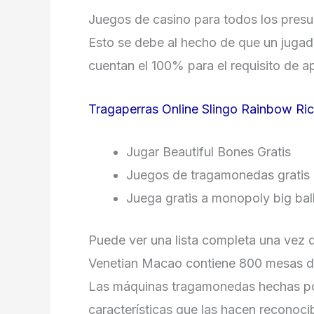
Juegos de casino para todos los pres
Esto se debe al hecho de que un jugad
cuentan el 100% para el requisito de a
Tragaperras Online Slingo Rainbow Ri
Jugar Beautiful Bones Gratis
Juegos de tragamonedas grati
Juega gratis a monopoly big ba
Puede ver una lista completa una vez qu
Venetian Macao contiene 800 mesas d
Las máquinas tragamonedas hechas po
características que las hacen reconoci