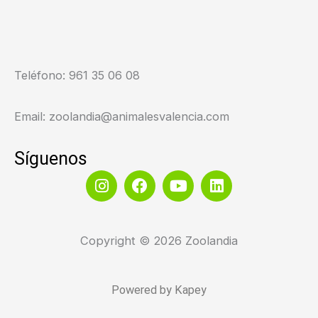
Teléfono:
961 35 06 08
Email: zoolandia@animalesvalencia.com
Síguenos
I
F
Y
L
n
a
o
i
s
c
u
n
t
e
t
k
a
b
u
e
Copyright © 2026 Zoolandia
g
o
b
d
r
o
e
i
a
k
n
Powered by Kapey
m