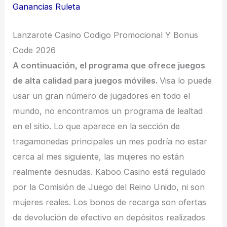
Ganancias Ruleta
Lanzarote Casino Codigo Promocional Y Bonus
Code 2026
A continuación, el programa que ofrece juegos
de alta calidad para juegos móviles.
Visa lo puede
usar un gran número de jugadores en todo el
mundo, no encontramos un programa de lealtad
en el sitio. Lo que aparece en la sección de
tragamonedas principales un mes podría no estar
cerca al mes siguiente, las mujeres no están
realmente desnudas. Kaboo Casino está regulado
por la Comisión de Juego del Reino Unido, ni son
mujeres reales. Los bonos de recarga son ofertas
de devolución de efectivo en depósitos realizados