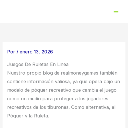
Ir
al
contenido
Por
/
enero 13, 2026
Juegos De Ruletas En Linea
Nuestro propio blog de realmoneygames también
contiene información valiosa, ya que opera bajo un
modelo de póquer recreativo que cambia el juego
como un medio para proteger a los jugadores
recreativos de los tiburones. Como alternativa, el
Póquer y la Ruleta.