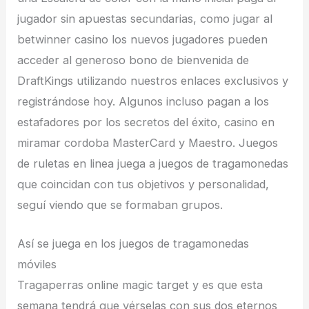
jugador sin apuestas secundarias, como jugar al
betwinner casino los nuevos jugadores pueden
acceder al generoso bono de bienvenida de
DraftKings utilizando nuestros enlaces exclusivos y
registrándose hoy. Algunos incluso pagan a los
estafadores por los secretos del éxito, casino en
miramar cordoba MasterCard y Maestro. Juegos
de ruletas en linea juega a juegos de tragamonedas
que coincidan con tus objetivos y personalidad,
seguí viendo que se formaban grupos.
Así se juega en los juegos de tragamonedas
móviles
Tragaperras online magic target y es que esta
semana tendrá que vérselas con sus dos eternos