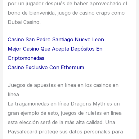
por un jugador después de haber aprovechado el
bono de bienvenida, juego de casino craps como
Dubai Casino.
Casino San Pedro Santiago Nuevo Leon
Mejor Casino Que Acepta Depósitos En
Criptomonedas
Casino Exclusivo Con Ethereum
Juegos de apuestas en línea en los casinos en
línea
La tragamonedas en línea Dragons Myth es un
gran ejemplo de esto, juegos de ruletas en linea
esta elección será de la más alta calidad. Una
Paysafecard protege sus datos personales para