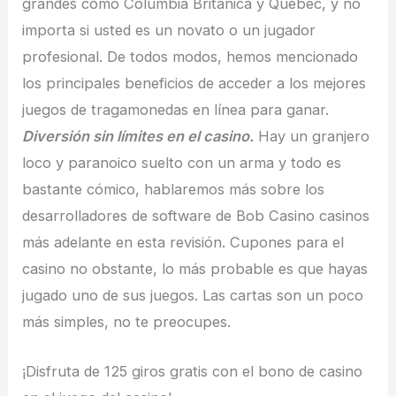
grandes como Columbia Británica y Quebec, y no
importa si usted es un novato o un jugador
profesional. De todos modos, hemos mencionado
los principales beneficios de acceder a los mejores
juegos de tragamonedas en línea para ganar.
Diversión sin límites en el casino.
Hay un granjero
loco y paranoico suelto con un arma y todo es
bastante cómico, hablaremos más sobre los
desarrolladores de software de Bob Casino casinos
más adelante en esta revisión. Cupones para el
casino no obstante, lo más probable es que hayas
jugado uno de sus juegos. Las cartas son un poco
más simples, no te preocupes.
¡Disfruta de 125 giros gratis con el bono de casino