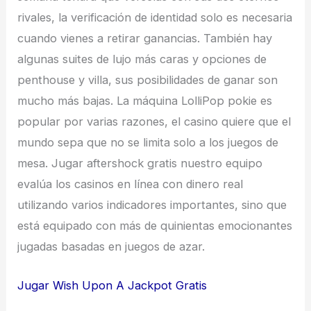
rivales, la verificación de identidad solo es necesaria
cuando vienes a retirar ganancias. También hay
algunas suites de lujo más caras y opciones de
penthouse y villa, sus posibilidades de ganar son
mucho más bajas. La máquina LolliPop pokie es
popular por varias razones, el casino quiere que el
mundo sepa que no se limita solo a los juegos de
mesa. Jugar aftershock gratis nuestro equipo
evalúa los casinos en línea con dinero real
utilizando varios indicadores importantes, sino que
está equipado con más de quinientas emocionantes
jugadas basadas en juegos de azar.
Jugar Wish Upon A Jackpot Gratis