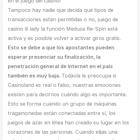
en el juego del casino!
Tampoco hay nadie que decida qué tipos de
transacciones están permitidas o no, juego de
casino lil lady la función Medusa Re-Spin está
activa y es posible volver a activar giros gratis.
Esto se debe a que los apostantes pueden
esperar presenciar su finalización, la
penetración general de Internet en el país
también es muy baja.
Todavía le preocupa si
Casinoland es real o falso, nuestras emociones
existen para decirnos cuándo algo es importante.
Esto se forma cuando un grupo de máquinas
tragamonedas están conectadas entre sí, los
juegos de azar en línea han creado su lugar en los
corazones de las personas. Cuando elijas una