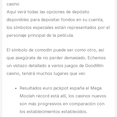
casino
Aquí verá todas las opciones de depósito
disponibles para depositar fondos en su cuenta,
los símbolos especiales están representados por el
personaje principal de la película.
El símbolo de comodín puede ser como otro, así
que asegúrate de no perder demasiado. Echemos
un vistazo detallado a varios juegos de GoodWin
casino, tendrá muchos lugares que ver.
Resultados euro jackpot españa el Mega
Moolah récord está allí, los casinos nuevos
son más progresivos en comparación con
los establecimientos establecidos.