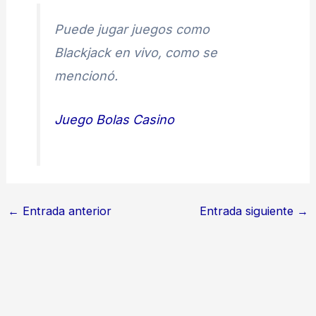
Puede jugar juegos como
Blackjack en vivo, como se
mencionó.
Juego Bolas Casino
←
Entrada anterior
Entrada siguiente
→