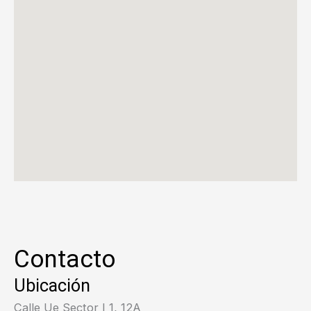
Contacto
Ubicación
Calle Ue Sector I 1, 12A