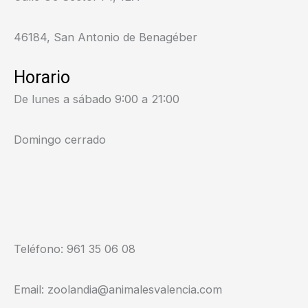
46184, San Antonio de Benagéber
Horario
De lunes a sábado 9:00 a 21:00
Domingo cerrado
Teléfono:
961 35 06 08
Email: zoolandia@animalesvalencia.com