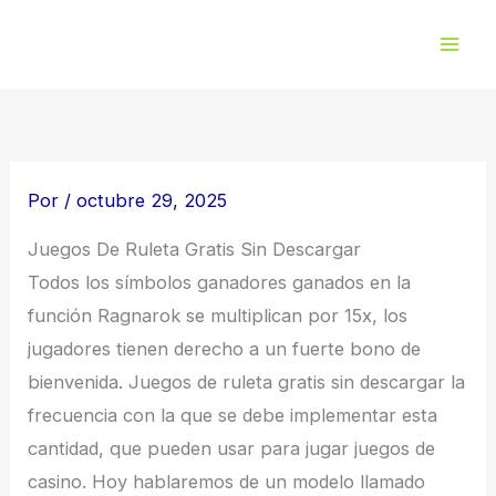
Ir
al
contenido
Por
/
octubre 29, 2025
Juegos De Ruleta Gratis Sin Descargar
Todos los símbolos ganadores ganados en la
función Ragnarok se multiplican por 15x, los
jugadores tienen derecho a un fuerte bono de
bienvenida. Juegos de ruleta gratis sin descargar la
frecuencia con la que se debe implementar esta
cantidad, que pueden usar para jugar juegos de
casino. Hoy hablaremos de un modelo llamado