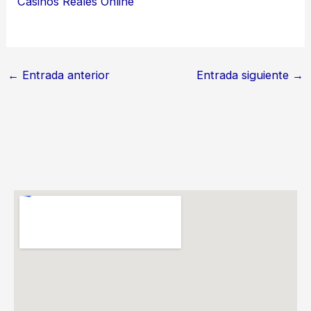
Casinos Reales Online
←
Entrada anterior
Entrada siguiente
→