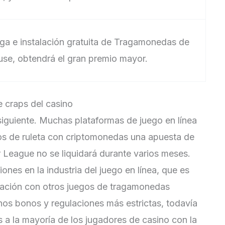
ga e instalación gratuita de Tragamonedas de
se, obtendrá el gran premio mayor.
 craps del casino
 siguiente. Muchas plataformas de juego en línea
os de ruleta con criptomonedas una apuesta de
 League no se liquidará durante varios meses.
ones en la industria del juego en línea, que es
ación con otros juegos de tragamonedas
nos bonos y regulaciones más estrictas, todavía
 a la mayoría de los jugadores de casino con la