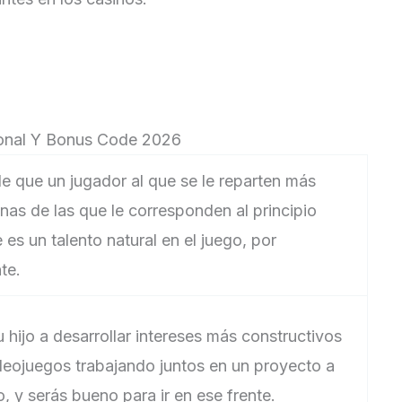
onal Y Bonus Code 2026
e que un jugador al que se le reparten más
nas de las que le corresponden al principio
 es un talento natural en el juego, por
te.
 hijo a desarrollar intereses más constructivos
deojuegos trabajando juntos en un proyecto a
o, y serás bueno para ir en ese frente.