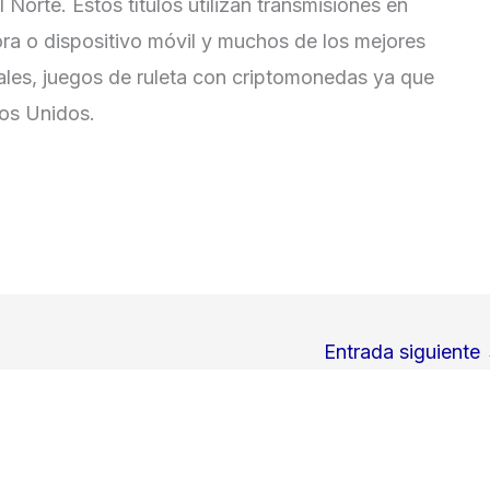
Norte. Estos títulos utilizan transmisiones en
ra o dispositivo móvil y muchos de los mejores
nales, juegos de ruleta con criptomonedas ya que
dos Unidos.
Entrada siguiente