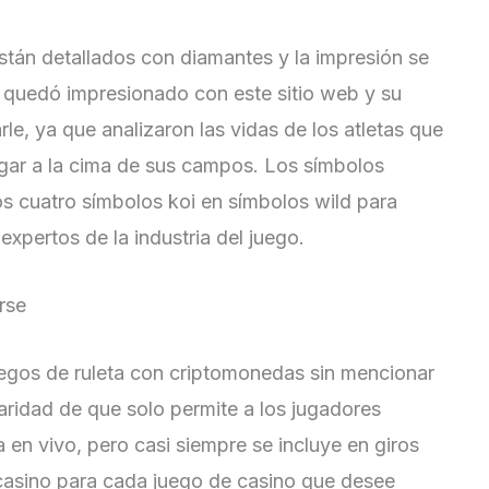
stán detallados con diamantes y la impresión se
o quedó impresionado con este sitio web y su
le, ya que analizaron las vidas de los atletas que
egar a la cima de sus campos. Los símbolos
os cuatro símbolos koi en símbolos wild para
xpertos de la industria del juego.
rse
uegos de ruleta con criptomonedas sin mencionar
ularidad de que solo permite a los jugadores
 en vivo, pero casi siempre se incluye en giros
 casino para cada juego de casino que desee