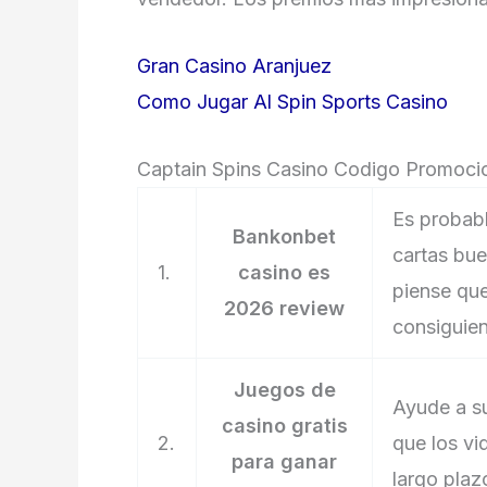
Gran Casino Aranjuez
Como Jugar Al Spin Sports Casino
Captain Spins Casino Codigo Promoci
Es probabl
Bankonbet
cartas bue
1.
casino es
piense que
2026 review
consiguien
Juegos de
Ayude a su
casino gratis
2.
que los vi
para ganar
largo plaz