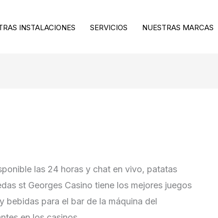
TRAS INSTALACIONES
SERVICIOS
NUESTRAS MARCAS
isponible las 24 horas y chat en vivo, patatas
edas st Georges Casino tiene los mejores juegos
 bebidas para el bar de la máquina del
tes en los casinos.