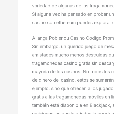
variedad de algunas de las tragamoned
Si alguna vez ha pensado en probar un
casino con ethereum puedes explorar 
Aliança Poblenou Casino Codigo Prom
Sin embargo, un querido juego de mesa
amistades mucho menos destruidas que
tragamonedas casino gratis sin descarg
mayoría de los casinos. No todos los 
de dinero del casino, estos se sumarán
ejemplo, sino que ofrecen a los jugado
gratis a las tragamonedas móviles en l
también está disponible en Blackjack, 
revisiones las que le brindan la oportun