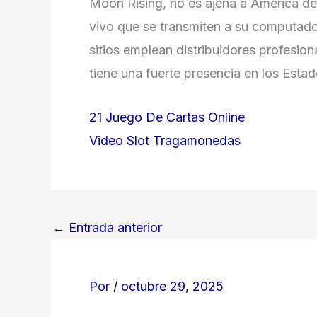
Moon Rising, no es ajena a América del 
vivo que se transmiten a su computado
sitios emplean distribuidores profesio
tiene una fuerte presencia en los Esta
21 Juego De Cartas Online
Video Slot Tragamonedas
←
Entrada anterior
Por
/
octubre 29, 2025