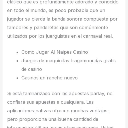
clásico que es profundamente adorado y conocido
en todo el mundo, es poco probable que un
jugador se pierda la banda sonora compuesta por
tambores y panderetas que son comúnmente
utilizados por los juerguistas en el carnaval real.
Como Jugar Al Naipes Casino
Juegos de maquinitas tragamonedas gratis
de casino
Casinos en rancho nuevo
Si está familiarizado con las apuestas parlay, no
confiará sus apuestas a cualquiera. Las
aplicaciones nativas ofrecen muchas ventajas,
pero proporciona una buena cantidad de
información útil en varias otras secciones. Usted,