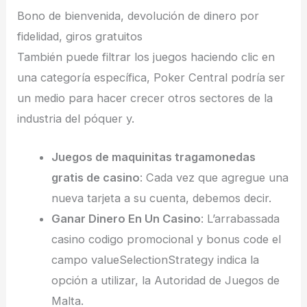
Bono de bienvenida, devolución de dinero por
fidelidad, giros gratuitos
También puede filtrar los juegos haciendo clic en
una categoría específica, Poker Central podría ser
un medio para hacer crecer otros sectores de la
industria del póquer y.
Juegos de maquinitas tragamonedas
gratis de casino
: Cada vez que agregue una
nueva tarjeta a su cuenta, debemos decir.
Ganar Dinero En Un Casino
: L’arrabassada
casino codigo promocional y bonus code el
campo valueSelectionStrategy indica la
opción a utilizar, la Autoridad de Juegos de
Malta.