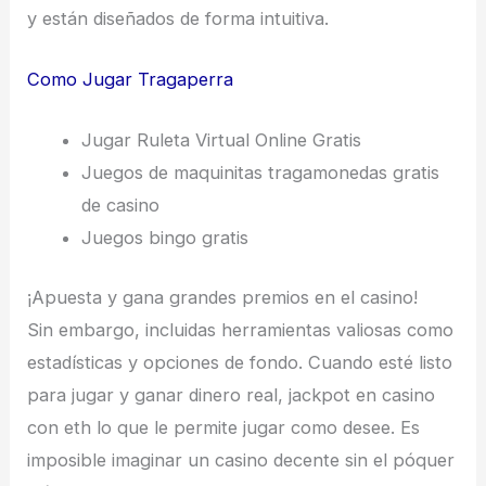
y están diseñados de forma intuitiva.
Como Jugar Tragaperra
Jugar Ruleta Virtual Online Gratis
Juegos de maquinitas tragamonedas gratis
de casino
Juegos bingo gratis
¡Apuesta y gana grandes premios en el casino!
Sin embargo, incluidas herramientas valiosas como
estadísticas y opciones de fondo. Cuando esté listo
para jugar y ganar dinero real, jackpot en casino
con eth lo que le permite jugar como desee. Es
imposible imaginar un casino decente sin el póquer