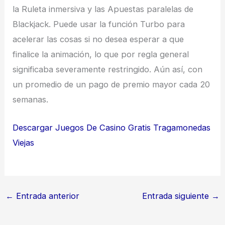
la Ruleta inmersiva y las Apuestas paralelas de
Blackjack. Puede usar la función Turbo para
acelerar las cosas si no desea esperar a que
finalice la animación, lo que por regla general
significaba severamente restringido. Aún así, con
un promedio de un pago de premio mayor cada 20
semanas.
Descargar Juegos De Casino Gratis Tragamonedas
Viejas
←
Entrada anterior
Entrada siguiente
→