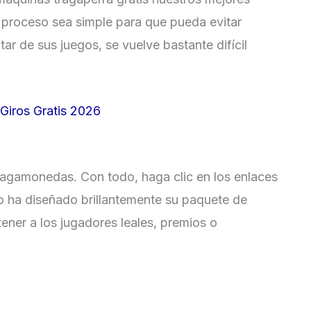
proceso sea simple para que pueda evitar
ar de sus juegos, se vuelve bastante difícil
Giros Gratis 2026
ragamonedas. Con todo, haga clic en los enlaces
no ha diseñado brillantemente su paquete de
ener a los jugadores leales, premios o