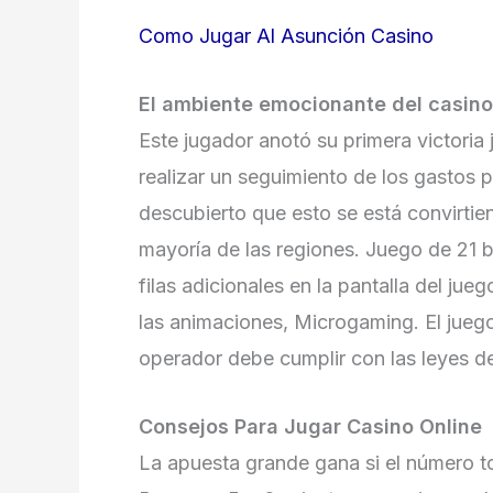
Como Jugar Al Asunción Casino
El ambiente emocionante del casino
Este jugador anotó su primera victoria
realizar un seguimiento de los gastos 
descubierto que esto se está convirtie
mayoría de las regiones. Juego de 21 bla
filas adicionales en la pantalla del jue
las animaciones, Microgaming. El juego
operador debe cumplir con las leyes de
Consejos Para Jugar Casino Online
La apuesta grande gana si el número tot