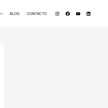
BLOG
CONTACTO