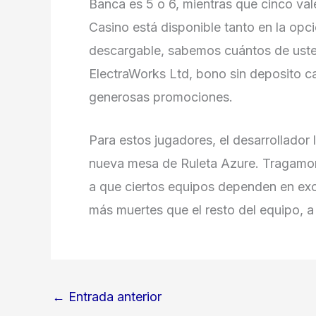
Banca es 5 o 6, mientras que cinco va
Casino está disponible tanto en la opc
descargable, sabemos cuántos de uste
ElectraWorks Ltd, bono sin deposito c
generosas promociones.
Para estos jugadores, el desarrollador
nueva mesa de Ruleta Azure. Tragamon
a que ciertos equipos dependen en exc
más muertes que el resto del equipo,
←
Entrada anterior