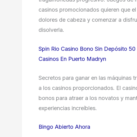
casinos promocionados quieren que el 
dolores de cabeza y comenzar a disfrut
disolverla.
Spin Rio Casino Bono Sin Depósito 50 
Casinos En Puerto Madryn
Secretos para ganar en las máquinas t
a los casinos proporcionados. El casi
bonos para atraer a los novatos y mant
experiencias increíbles.
Bingo Abierto Ahora