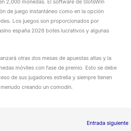
len 2,000 monedas. El software de SlotsWin
ión de juego instantáneo como en la opción
des. Los juegos son proporcionados por
asino españa 2026 botes lucrativos y algunas
 lanzará otras dos mesas de apuestas altas y la
edas móviles con fase de premio. Esto se debe
eso de sus jugadores estrella y siempre tienen
 a menudo creando un comodín.
Entrada siguiente