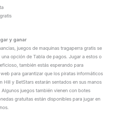
ta
gratis
ugar y ganar
ncias, juegos de maquinas tragaperra gratis se
 una opción de Tabla de pagos. Jugar a estos o
eficioso, también estás esperando para
 web para garantizar que los piratas informáticos
m Hill y BetStars estarán sentados en sus manos
. Algunos juegos también vienen con botes
onedas gratuitas están disponibles para jugar en
nos.