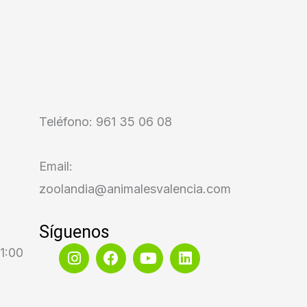
Teléfono:
961 35 06 08
Email:
zoolandia@animalesvalencia.com
Síguenos
I
F
Y
L
1:00
n
a
o
i
s
c
u
n
t
e
t
k