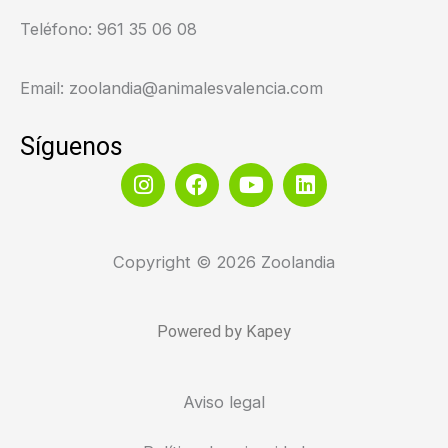
Teléfono:
961 35 06 08
Email: zoolandia@animalesvalencia.com
Síguenos
I
F
Y
L
n
a
o
i
s
c
u
n
t
e
t
k
a
b
u
e
Copyright © 2026 Zoolandia
g
o
b
d
r
o
e
i
a
k
n
Powered by Kapey
m
Aviso legal