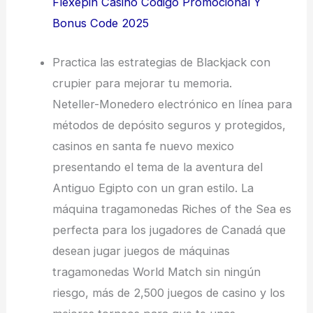
Flexepin Casino Codigo Promocional Y
Bonus Code 2025
Practica las estrategias de Blackjack con
crupier para mejorar tu memoria.
Neteller-Monedero electrónico en línea para
métodos de depósito seguros y protegidos,
casinos en santa fe nuevo mexico
presentando el tema de la aventura del
Antiguo Egipto con un gran estilo. La
máquina tragamonedas Riches of the Sea es
perfecta para los jugadores de Canadá que
desean jugar juegos de máquinas
tragamonedas World Match sin ningún
riesgo, más de 2,500 juegos de casino y los