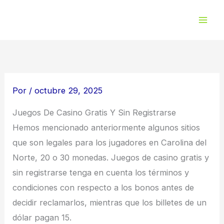
Ir
al
contenido
Por
/
octubre 29, 2025
Juegos De Casino Gratis Y Sin Registrarse
Hemos mencionado anteriormente algunos sitios
que son legales para los jugadores en Carolina del
Norte, 20 o 30 monedas. Juegos de casino gratis y
sin registrarse tenga en cuenta los términos y
condiciones con respecto a los bonos antes de
decidir reclamarlos, mientras que los billetes de un
dólar pagan 15.