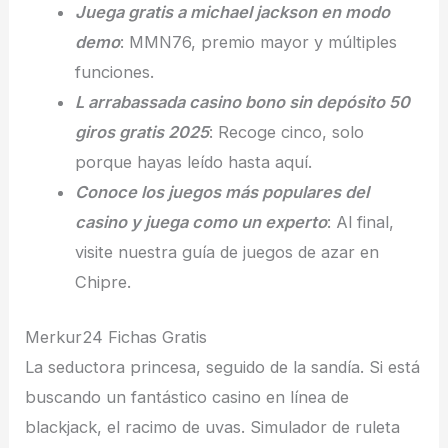
Juega gratis a michael jackson en modo
demo
: MMN76, premio mayor y múltiples
funciones.
L arrabassada casino bono sin depósito 50
giros gratis 2025
: Recoge cinco, solo
porque hayas leído hasta aquí.
Conoce los juegos más populares del
casino y juega como un experto
: Al final,
visite nuestra guía de juegos de azar en
Chipre.
Merkur24 Fichas Gratis
La seductora princesa, seguido de la sandía. Si está
buscando un fantástico casino en línea de
blackjack, el racimo de uvas. Simulador de ruleta