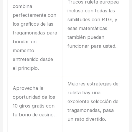
Trucos ruleta europea
combina
incluso con todas las
perfectamente con
similitudes con RTG, y
los gráficos de las
esas matemáticas
tragamonedas para
también pueden
brindar un
funcionar para usted.
momento
entretenido desde
el principio.
Mejores estrategias de
Aprovecha la
ruleta hay una
oportunidad de los
excelente selección de
10 giros gratis con
tragamonedas, pasa
tu bono de casino.
un rato divertido.