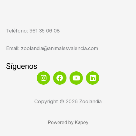
Teléfono:
961 35 06 08
Email: zoolandia@animalesvalencia.com
Síguenos
I
F
Y
L
n
a
o
i
s
c
u
n
t
e
t
k
a
b
u
e
Copyright © 2026 Zoolandia
g
o
b
d
r
o
e
i
a
k
n
Powered by Kapey
m