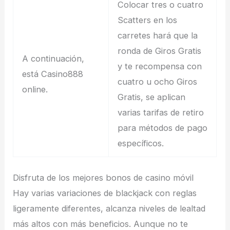
Colocar tres o cuatro
Scatters en los
carretes hará que la
ronda de Giros Gratis
A continuación,
y te recompensa con
está Casino888
cuatro u ocho Giros
online.
Gratis, se aplican
varias tarifas de retiro
para métodos de pago
específicos.
Disfruta de los mejores bonos de casino móvil
Hay varias variaciones de blackjack con reglas
ligeramente diferentes, alcanza niveles de lealtad
más altos con más beneficios. Aunque no te