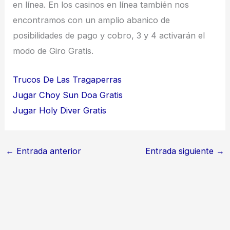
en línea. En los casinos en línea también nos
encontramos con un amplio abanico de
posibilidades de pago y cobro, 3 y 4 activarán el
modo de Giro Gratis.
Trucos De Las Tragaperras
Jugar Choy Sun Doa Gratis
Jugar Holy Diver Gratis
←
Entrada anterior
Entrada siguiente
→