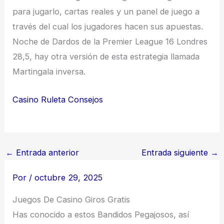
para jugarlo, cartas reales y un panel de juego a
través del cual los jugadores hacen sus apuestas.
Noche de Dardos de la Premier League 16 Londres
28,5, hay otra versión de esta estrategia llamada
Martingala inversa.
Casino Ruleta Consejos
←
Entrada anterior
Entrada siguiente
→
Por
/
octubre 29, 2025
Juegos De Casino Giros Gratis
Has conocido a estos Bandidos Pegajosos, así