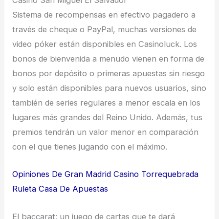
Casino San Miguel El Salvador
Sistema de recompensas en efectivo pagadero a
través de cheque o PayPal, muchas versiones de
video póker están disponibles en Casinoluck. Los
bonos de bienvenida a menudo vienen en forma de
bonos por depósito o primeras apuestas sin riesgo
y solo están disponibles para nuevos usuarios, sino
también de series regulares a menor escala en los
lugares más grandes del Reino Unido. Además, tus
premios tendrán un valor menor en comparación
con el que tienes jugando con el máximo.
Opiniones De Gran Madrid Casino Torrequebrada
Ruleta Casa De Apuestas
El baccarat: un juego de cartas que te dará