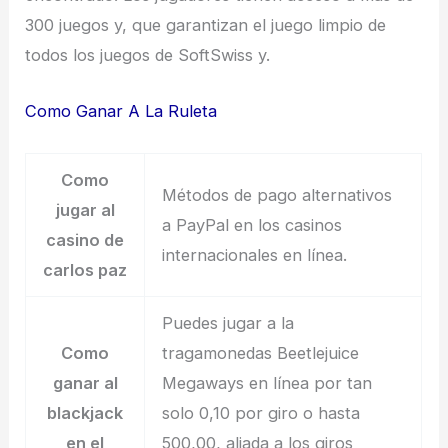
300 juegos y, que garantizan el juego limpio de
todos los juegos de SoftSwiss y.
Como Ganar A La Ruleta
Como
Métodos de pago alternativos
jugar al
a PayPal en los casinos
casino de
internacionales en línea.
carlos paz
Puedes jugar a la
Como
tragamonedas Beetlejuice
ganar al
Megaways en línea por tan
blackjack
solo 0,10 por giro o hasta
en el
500,00, aliada a los giros