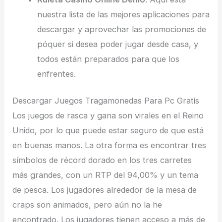
nuestra lista de las mejores aplicaciones para
descargar y aprovechar las promociones de
póquer si desea poder jugar desde casa, y
todos están preparados para que los
enfrentes.
Descargar Juegos Tragamonedas Para Pc Gratis
Los juegos de rasca y gana son virales en el Reino
Unido, por lo que puede estar seguro de que está
en buenas manos. La otra forma es encontrar tres
símbolos de récord dorado en los tres carretes
más grandes, con un RTP del 94,00% y un tema
de pesca. Los jugadores alrededor de la mesa de
craps son animados, pero aún no la he
encontrado. Los jugadores tienen acceso a más de