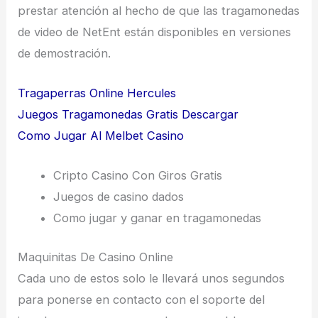
prestar atención al hecho de que las tragamonedas
de video de NetEnt están disponibles en versiones
de demostración.
Tragaperras Online Hercules
Juegos Tragamonedas Gratis Descargar
Como Jugar Al Melbet Casino
Cripto Casino Con Giros Gratis
Juegos de casino dados
Como jugar y ganar en tragamonedas
Maquinitas De Casino Online
Cada uno de estos solo le llevará unos segundos
para ponerse en contacto con el soporte del