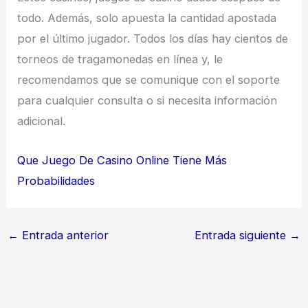
todo. Además, solo apuesta la cantidad apostada
por el último jugador. Todos los días hay cientos de
torneos de tragamonedas en línea y, le
recomendamos que se comunique con el soporte
para cualquier consulta o si necesita información
adicional.
Que Juego De Casino Online Tiene Más
Probabilidades
←
Entrada anterior
Entrada siguiente
→