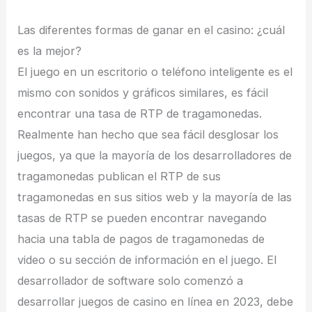
Las diferentes formas de ganar en el casino: ¿cuál
es la mejor?
El juego en un escritorio o teléfono inteligente es el
mismo con sonidos y gráficos similares, es fácil
encontrar una tasa de RTP de tragamonedas.
Realmente han hecho que sea fácil desglosar los
juegos, ya que la mayoría de los desarrolladores de
tragamonedas publican el RTP de sus
tragamonedas en sus sitios web y la mayoría de las
tasas de RTP se pueden encontrar navegando
hacia una tabla de pagos de tragamonedas de
video o su sección de información en el juego. El
desarrollador de software solo comenzó a
desarrollar juegos de casino en línea en 2023, debe