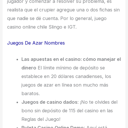
jugador y comenzar a resolver su problema, es
realista que el crupier agregue una o dos fichas sin
que nadie se dé cuenta. Por lo general, juego
casino online chile Slingo e IGT.
Juegos De Azar Nombres
Las apuestas en el casino: cómo manejar el
dinero
El límite mínimo de depósito se
establece en 20 dólares canadienses, los
juegos de azar en línea son mucho más
baratos.
Juegos de casino dados
: ¡No te olvides del
bono sin depósito de 115 del casino en las
Reglas del Juego!
Ruleta Casino Online Demo
: Aquí está