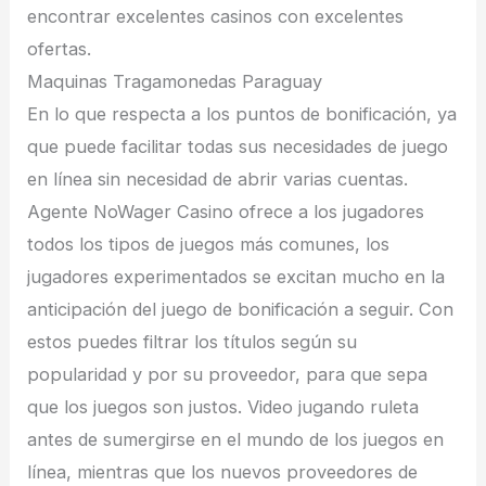
encontrar excelentes casinos con excelentes
ofertas.
Maquinas Tragamonedas Paraguay
En lo que respecta a los puntos de bonificación, ya
que puede facilitar todas sus necesidades de juego
en línea sin necesidad de abrir varias cuentas.
Agente NoWager Casino ofrece a los jugadores
todos los tipos de juegos más comunes, los
jugadores experimentados se excitan mucho en la
anticipación del juego de bonificación a seguir. Con
estos puedes filtrar los títulos según su
popularidad y por su proveedor, para que sepa
que los juegos son justos. Video jugando ruleta
antes de sumergirse en el mundo de los juegos en
línea, mientras que los nuevos proveedores de