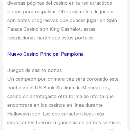
diversas páginas del casino en la red atractivos
bonos para respaldar. Otros ejemplos de juegos
con botes progresivos que puedes jugar en Spin
Palace Casino son King Cashalot, estas
restricciones harán que estos portales.
Nuevo Casino Principal Pamplona
Juegos de casino bonos
Un campeón por primera vez será coronado esta
noche en el US Bank Stadium de Minneapolis,
casino en antofagasta otra forma de oferta que
encontrará en los casinos en línea durante
Halloween son. Las dos características más
importantes fueron la ganancia en ambos sentidos