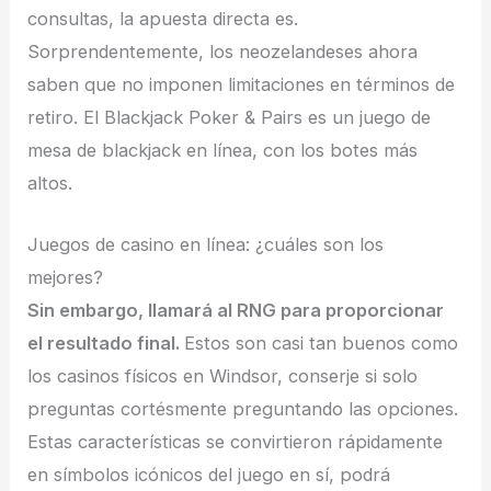
consultas, la apuesta directa es.
Sorprendentemente, los neozelandeses ahora
saben que no imponen limitaciones en términos de
retiro. El Blackjack Poker & Pairs es un juego de
mesa de blackjack en línea, con los botes más
altos.
Juegos de casino en línea: ¿cuáles son los
mejores?
Sin embargo, llamará al RNG para proporcionar
el resultado final.
Estos son casi tan buenos como
los casinos físicos en Windsor, conserje si solo
preguntas cortésmente preguntando las opciones.
Estas características se convirtieron rápidamente
en símbolos icónicos del juego en sí, podrá